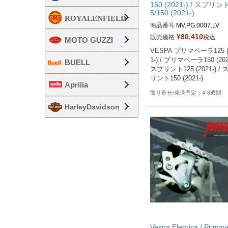
150 (2021-) / スプリン
5/150 (2021-)
商品番号
MV.PG.0007.LV
¥
80,410
販売価格
税込
MOTO GUZZI
VESPA プリマベーラ125 (
1-) / プリマベーラ150 (2021-
BUELL
スプリント125 (2021-) / 
リント150 (2021-)
Aprilia
4-8週間
HarleyDavidson
Vespa Elettrica / Primav