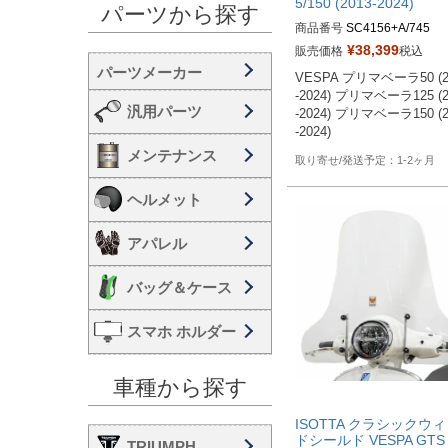
5/150 (2013-2024)
パーツから探す
商品番号
SC4156+A/745
¥
38,399
販売価格
税込
VESPA プリマベーラ50 (2
-2024) プリマベーラ125 (2
汎用パーツ
-2024) プリマベーラ150 (2
-2024)
メンテナンス
1-2ヶ月
ヘルメット
アパレル
バッグ＆ケース
スマホ ホルダー
車種から探す
ISOTTA クラシックウ
ドシールド VESPA GTS 
TRIUMPH