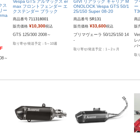
！
Vespa GTS アルマックス er
GIVI リアラック キャリア M
プ
クス
max フロントフェンダー エ
ONOLOCK Vespa GTS 50/1
ー
クリー
クステンダー ブラック
25/150 Super 08-20
T3
rma
商品番号
711318001
商品番号
SR131
商
¥
10,300
¥
33,600
販売価格
税込
販売価格
税込
販
プリマヴェーラ 50/125/150 14
Ve
-
レ
5～10週
F
1～2ヶ月
08～
