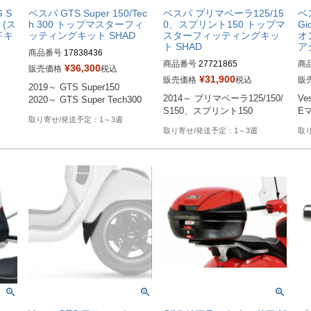
 S
ベスパ GTS Super 150/Tec
ベスパ プリマベーラ125/15
ベス
(ス
h 300 トップマスターフィ
0、スプリント150 トップマ
Gi
ドキ
ッティングキット SHAD
スターフィッティングキッ
オ
ト SHAD
ア
商品番号
17838436

商品番号
27721865

商
M型番：V0GT39ST
¥
36,300
販売価格
税込
M型番：V0IPR19ST
¥
31,900
販売価格
税込
販
2019～ GTS Super150

2014～ プリマベーラ125/150/
Ve
2020～ GTS Super Tech300
S150、スプリント150
E
1～3週
1～3週