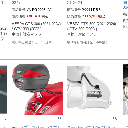
ト12
024)
21-2024)
09
08
商品番号
MV.PG.0008.LV
商品番号
P.009.LDRB
商
¥
80,410
¥
115,500
販売価格
税込
販売価格
税込
販
VESPA GTS 300 (2021-2024) 
VESPA GTS 300 (2021-2024) 
202
/ GTV 300 (2023-)
/ GTV 300 (2023-)
) / 
車検非対応マフラー
車検非対応マフラー
スプ
4-8週間
4-8週間
era
Vespa プリマベーラ/スプリ
スーパーカブ 125/C125 ハ
ベ