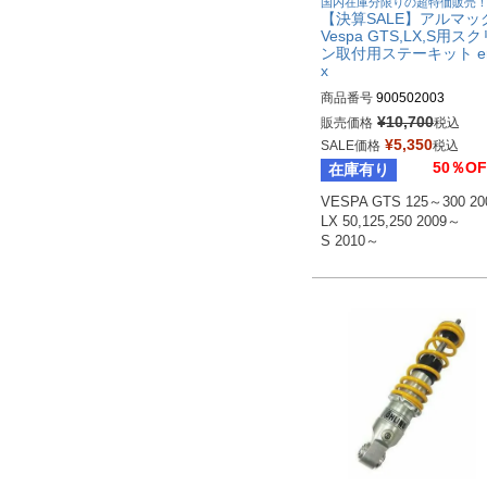
国内在庫分限りの超特価販売
【決算SALE】アルマッ
Vespa GTS,LX,S用ス
ン取付用ステーキット e
x
商品番号
900502003
¥
10,700
販売価格
税込
¥
5,350
SALE価格
税込
50％OF
在庫有り
VESPA GTS 125～300 20
LX 50,125,250 2009～

S 2010～