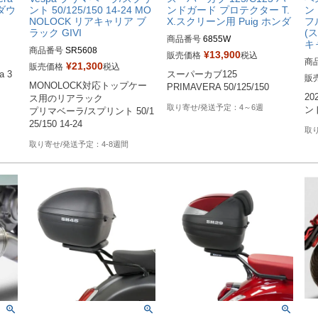
ーダウ
ント 50/125/150 14-24 MO
ンドガード プロテクター T.
ント
NOLOCK リアキャリア ブ
X.スクリーン用 Puig ホンダ
フ
ラック GIVI
(
商品番号
6855W
キ
商品番号
SR5608
¥
13,900
販売価格
税込
商
¥
21,300
販売価格
税込
a 3
スーパーカブ125

販
MONOLOCK対応トップケー
PRIMAVERA 50/125/150
2
ス用のリアラック

4～6週
ント
プリマベーラ/スプリント 50/1
25/150 14-24
4-8週間