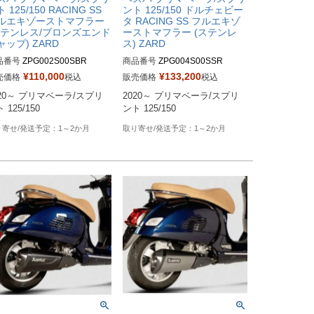
 125/150 RACING SS
ント 125/150 ドルチェビー
ルエキゾーストマフラー
タ RACING SS フルエキゾ
ステンレス/ブロンズエンド
ーストマフラー (ステンレ
ャップ) ZARD
ス) ZARD
品番号
ZPG002S00SBR
商品番号
ZPG004S00SSR
¥
110,000
¥
133,200
売価格
税込
販売価格
税込
020～ プリマベーラ/スプリ
2020～ プリマベーラ/スプリ
 125/150
ント 125/150
1～2か月
1～2か月