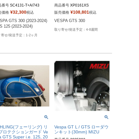
品番号
SC4131-T+A/743
商品番号
XP0161XS
¥
32,300
¥
108,801
売価格
税込
販売価格
税込
PA GTS 300 (2023-2024)  
VESPA GTS 300
S 125 (2023-2024)
4-8週間
1-2ヶ月
EHLING(フェーリング) リ
Vespa GT L / GTS ローダウ
プロテクションガード Ve
ンキット(30mm) MIZU
a GTS Super i.e. 125, 20