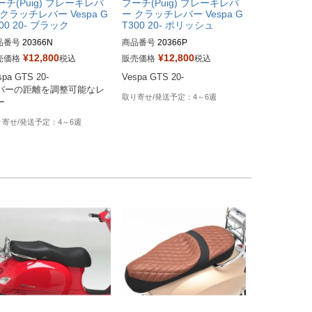
ーチ(Puig) ブレーキレバ
プーチ(Puig) ブレーキレバ
 クラッチレバー Vespa G
ー クラッチレバー Vespa G
00 20- ブラック
T300 20- ポリッシュ
品番号
20366N
商品番号
20366P
¥
12,800
¥
12,800
売価格
税込
販売価格
税込
spa GTS 20-

バーの距離を調整可能なレ
4～6週
4～6週