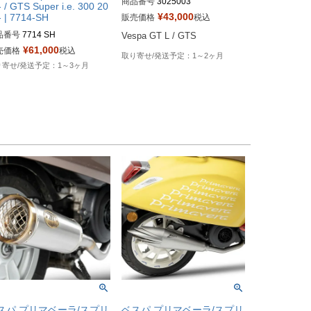
商品番号
3025003
- / GTS Super i.e. 300 20
¥
43,000
- | 7714-SH
販売価格
税込
品番号
7714 SH
Vespa GT L / GTS
¥
61,000
売価格
税込
1～2ヶ月
1～3ヶ月
スパ プリマベーラ/スプリ
ベスパ プリマベーラ/スプリ