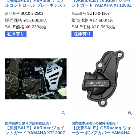
【決算SALE】AltRider デュア
【決算SALE】AltRider ジョイ
ルコントロール ブレーキシステ
ントガード YAMAHA XT1200Z
ム 32mm ブラック YAMAHA X
スーパーテネレ (-2013)
商品番号
SU10-2-2503
商品番号
SU10-2-1108
T1200Z スーパーテネレ
販売価格
¥
15,600
販売価格
¥
17,600
税込
税込
SALE価格
¥
6,239
SALE価格
¥
10,560
税込
税込
在庫有り
在庫有り
国内在庫分限りの超特価販売！
国内在庫分限りの超特価販売！
【決算SALE】AltRider ジョイ
【決算SALE】GBRacing ウォ
ントガード YAMAHA XT1200Z
ーターポンプカバー YAMAHA
スーパーテネレ (-2013)
MT-09/MT-09 AMT/トレーサー/