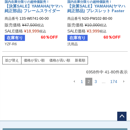
国内在庫分限りの超特価販売！
国内在庫分限りの超特価販売！
【決算SALE】YAMAHA(ヤマハ
【決算SALE】YAMAHA(ヤマハ
純正部品) フレームスライダー
純正部品) ブレスレット Faster
YAMAHA YZF-R6 (2008-2012)
Sons
商品番号
13S-W0741-00-00
商品番号
N20-PW102-B0-00
販売価格
¥
47,500
販売価格
¥
10,000
税込
税込
SALE価格
¥
18,999
SALE価格
¥
3,999
税込
税込
60％OFF
60％OFF
在庫有り
在庫有り
YZF-R6
汎用品
並び替え
価格が安い順
価格が高い順
新着順
6958
件中
41
-
80
件表示
1
2
3
…
174
ペー