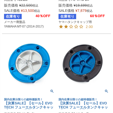
-07 (2014-2017)
販売価格
¥
22,500
販売価格
¥
19,699
税込
税込
SALE価格
¥
13,500
SALE価格
¥
7,879
税込
税込
40％OFF
60％OFF
在庫有り
在庫有り
メーカー廃盤品

ヤマハタンクキャップ用
YAMAHA MT-07 (2014-2017)
2.00
国内在庫分限りの超特価販売！
国内在庫分限りの超特価販売！
【決算SALE】【セール】EVO
【決算SALE】【セール】EVO
TECH フューエルタンクキャッ
TECH フューエルタンクキャッ
プ YAMAHA汎用
プ YAMAHA汎用