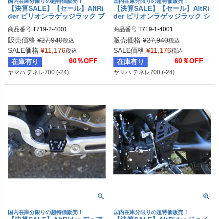
国内在庫分限りの超特価販売！
国内在庫分限りの超特価販売！
【決算SALE】【セール】AltRi
【決算SALE】【セール】AltRi
der ピリオンラゲッジラック ブ
der ピリオンラゲッジラック シ
ラック リアシートラック YAM
ルバー リアシートラック YAM
商品番号
T719-2-4001
商品番号
T719-1-4001
AHA テネレ700
AHA テネレ700
販売価格
¥
27,940
販売価格
¥
27,940
税込
税込
SALE価格
¥
11,176
SALE価格
¥
11,176
税込
税込
60％OFF
60％OFF
在庫有り
在庫有り
ヤマハ テネレ700 (-24)
ヤマハ テネレ700 (-24)
国内在庫分限りの超特価販売！
国内在庫分限りの超特価販売！