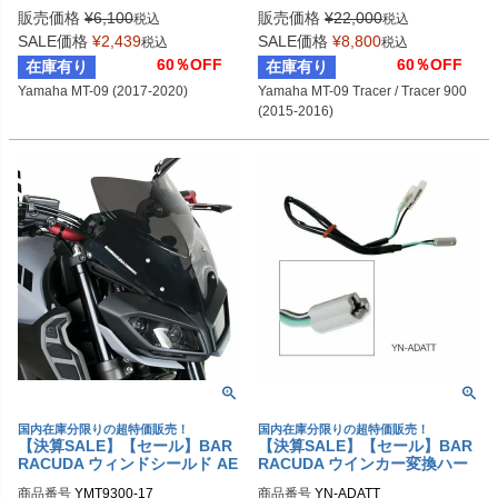
販売価格
¥
6,100
販売価格
¥
22,000
税込
税込
SALE価格
¥
2,439
SALE価格
¥
8,800
税込
税込
60％OFF
60％OFF
在庫有り
在庫有り
Yamaha MT-09 (2017-2020)
Yamaha MT-09 Tracer / Tracer 900 
(2015-2016)
国内在庫分限りの超特価販売！
国内在庫分限りの超特価販売！
【決算SALE】【セール】BAR
【決算SALE】【セール】BAR
RACUDA ウィンドシールド AE
RACUDA ウインカー変換ハー
ROSPORT Yamaha MT-09 (20
ネス YAMAHA
商品番号
YMT9300-17
商品番号
YN-ADATT