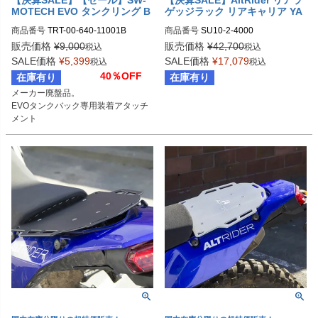
MOTECH EVO タンクリング B
ゲッジラック リアキャリア YA
enelli/Cagiva/Ducati/Triumph/
MAHA XT1200Z スーパーテネ
商品番号
TRT-00-640-11001B

商品番号
SU10-2-4000
Yamaha 5穴汎用 | TRT.00.640.
レ
sw_TRT-00-640-11001B
11001/B
販売価格
¥
9,000
販売価格
¥
42,700
税込
税込
SALE価格
¥
5,399
SALE価格
¥
17,079
税込
税込
40％OFF
在庫有り
在庫有り
メーカー廃盤品。

EVOタンクバック専用装着アタッチ
メント