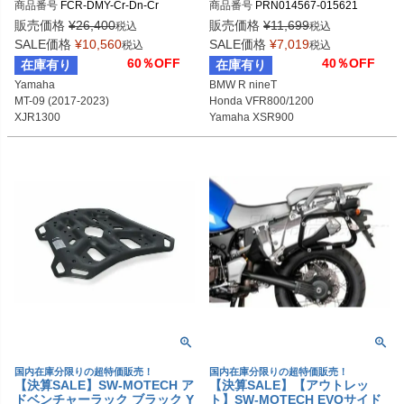
商品番号
FCR-DMY-Cr-Dn-Cr
商品番号
PRN014567-015621

TA/YAMAHA
クランプ装着型ナビマウント E
PRN014567-015621-01

votech Performance
販売価格
¥
26,400
販売価格
¥
11,699
税込
税込
PRN014567-015621-02

SALE価格
¥
10,560
SALE価格
¥
7,019
税込
税込
PRN014567-015621-03

60％OFF
40％OFF
在庫有り
在庫有り
PRN014567-015621-04

Yamaha

BMW R nineT

PRN014567-015621-05

MT-09 (2017-2023)

Honda VFR800/1200

PRN014567-015621-06

XJR1300

Yamaha XSR900

PRN014567-015621-07

YZF-R1 (2000-2011)

KTM

PRN014567-015621-08

YZF-R6 (1999-2011)等
1290 Super Duke GT

PRN014567-015621-09

Husqvarna

PRN014567-015621-10

Svartpilen 401
PRN014567-015621-11

PRN014567-015621-12

PRN014567-015621-13

PRN014567-015621-14

PRN014567-015621-15
国内在庫分限りの超特価販売！
国内在庫分限りの超特価販売！
【決算SALE】SW-MOTECH ア
【決算SALE】【アウトレッ
ドベンチャーラック ブラック Y
ト】SW-MOTECH EVOサイド