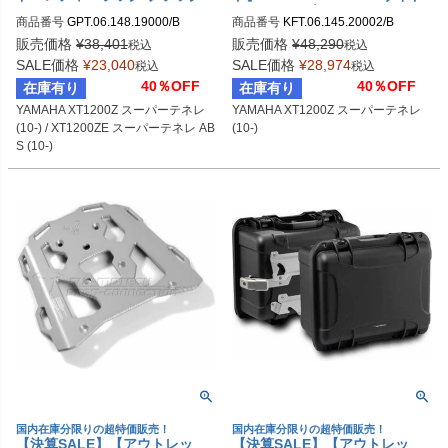
AMAHA XT1200Z スーパーテ
ケースホルダー YAMAHA XT12
商品番号
GPT.06.148.19000/B

商品番号
KFT.06.145.20002/B

ネレ (10-) / XT1200ZE スーパ
00Z スーパーテネレ (10-)
sw_GPT_06_148_19000B
sw_KFT_06_145_20002B
ーテネレ ABS (10-) | GPT.06.1
販売価格
¥
38,401
販売価格
¥
48,290
税込
税込
48.19000/B
SALE価格
¥
23,040
SALE価格
¥
28,974
税込
税込
40％OFF
40％OFF
在庫有り
在庫有り
YAMAHA XT1200Z スーパーテネレ 
YAMAHA XT1200Z スーパーテネレ 
(10-) / XT1200ZE スーパーテネレ AB
(10-)
S (10-)
国内在庫分限りの超特価販売！
国内在庫分限りの超特価販売！
【決算SALE】【アウトレッ
【決算SALE】【アウトレッ