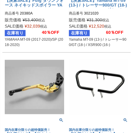
【決算SALE】Puig ダウンフォ
【決算SALE】Yamaha MT-09
ース ネイキッドスポイラー YA
(13-) / トレーサー900/GT (18-)
MAHA MT-09 (2017-2020)/SP
/ XSR900 (16-) ローダウンキッ
商品番号
20380A
商品番号
3021020
(2018-2020)
ト(25mm) MIZU
販売価格
¥
53,400
販売価格
¥
31,300
税込
税込
SALE価格
¥
32,039
SALE価格
¥
12,520
税込
税込
40％OFF
60％OFF
在庫有り
在庫有り
YAMAHA MT-09 (2017-2020)/SP (20
Yamaha MT-09 (13-) / トレーサー90
18-2020)
0/GT (18-) / XSR900 (16-)
国内在庫分限りの超特価販売！
国内在庫分限りの超特価販売！