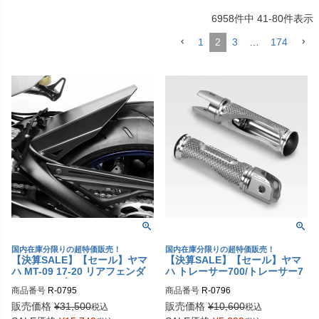
6958
件中
41
-
80
件表示
1
2
3
…
174
国内在庫分限りの超特価販売！
国内在庫分限りの超特価販売！
【決算SALE】【セール】ヤマ
【決算SALE】【セール】ヤマ
ハ MT-09 17-20 リアフェンダ
ハ トレーサー700/トレーサー7
ー アルミ ブラック DPM
パッセンジャー フットペグ ポ
商品番号
R-0795
商品番号
R-0796
リッシュ DPM
販売価格
¥
31,500
販売価格
¥
10,600
税込
税込