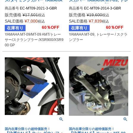
ス/タイミングカバー YAMAHA
スカバー YAMAHA MT-09, トレ
MT-09/MT-09 AMT/トレーサー/
ーサー / スクランブラー
商品番号
EC-MT09-2021-3-GBR

商品番号
EC-MT09-2014-3-GBR

スクランブラー /XSR900/XSR9
gbr_EC-MT09-2021-3-GBR
gbr_EC-MT09-2014-3-GBR
00 GP
販売価格
¥
17,501
販売価格
¥
19,600
税込
税込
SALE価格
¥
7,000
SALE価格
¥
7,839
税込
税込
60％OFF
60％OFF
在庫有り
在庫有り
YAMAHA MT-09/MT-09 AMT/トレー
YAMAHA MT-09, トレーサー / スクラ
サー/スクランブラー /XSR900/XSR9
ンブラー
00 GP
国内在庫分限りの超特価販売！
国内在庫分限りの超特価販売！