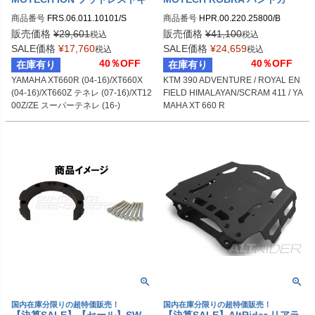
ット YAMAHA XT660R (04-1
ドキット(2ポイントマウントタ
商品番号
FRS.06.011.10101/S

商品番号
HPR.00.220.25800/B

6)/XT660X (04-16)/XT660Z テ
イプ) KTM 390 ADVENTURE
sw_FRS_06_011_10101S
sw_HPR_00_220_25800B
ネレ (07-16)/XT1200Z/ZE スー
(19-) / ROYAL ENFIELD HIMA
販売価格
¥
29,601
販売価格
¥
41,100
税込
税込
パーテネレ (16-) | FRS.06.011.
LAYAN (17-)/SCRAM 411 (21-)
SALE価格
¥
17,760
SALE価格
¥
24,659
税込
税込
10101/S
/ YAMAHA XT 660 R (04-16) |
40％OFF
40％OFF
在庫有り
在庫有り
HPR.00.220.25800/B
YAMAHA XT660R (04-16)/XT660X 
KTM 390 ADVENTURE / ROYAL EN
(04-16)/XT660Z テネレ (07-16)/XT12
FIELD HIMALAYAN/SCRAM 411 / YA
00Z/ZE スーパーテネレ (16-)
MAHA XT 660 R
国内在庫分限りの超特価販売！
国内在庫分限りの超特価販売！
【決算SALE】【セール】SW-
【決算SALE】AltRider リアラ