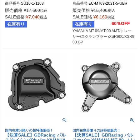
商品番号
SU10-1-1108
商品番号
EC-MT09-2021-5-GBR

スクランブラー /XSR900/XSR9
gbr_EC-MT09-2021-5-GBR
00 GP
販売価格
¥
17,600
販売価格
¥
15,400
税込
税込
SALE価格
¥
7,040
SALE価格
¥
6,160
税込
税込
60％OFF
在庫有り
在庫有り
YAMAHA MT-09/MT-09 AMT/トレー
サー/スクランブラー /XSR900/XSR9
00 GP
国内在庫分限りの超特価販売！
国内在庫分限りの超特価販売！
【決算SALE】GBRacing パル
【決算SALE】GBRacing パル