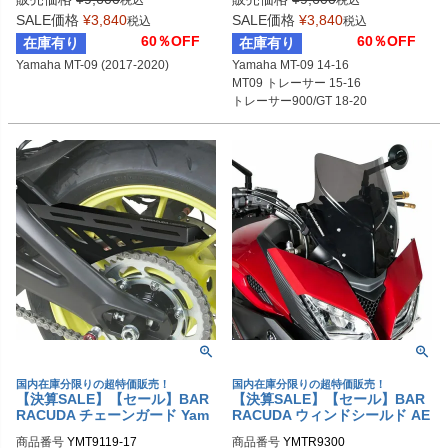
税込
税込
SALE価格
¥
3,840
SALE価格
¥
3,840
税込
税込
60％OFF
60％OFF
在庫有り
在庫有り
Yamaha MT-09 (2017-2020)
Yamaha MT-09 14-16

MT09 トレーサー 15-16

トレーサー900/GT 18-20

トレーサー900 22-23

XSR900 15-21
国内在庫分限りの超特価販売！
国内在庫分限りの超特価販売！
【決算SALE】【セール】BAR
【決算SALE】【セール】BAR
RACUDA チェーンガード Yam
RACUDA ウィンドシールド AE
aha MT-09 (2017-2020)
ROSPORT Yamaha MT-09 Tra
商品番号
YMT9119-17
商品番号
YMTR9300
cer / Tracer 900 (2015-2016)