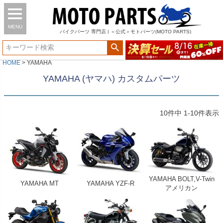
MENU
バイク
パーツ
専門店 | ＜公式＞モトパーツ(MOTO PARTS)
HOME
YAMAHA
YAMAHA (ヤマハ) カスタムパーツ
10
件中
1
-
10
件表示
YAMAHA BOLT,V-Twin
YAMAHA MT
YAMAHA YZF-R
アメリカン