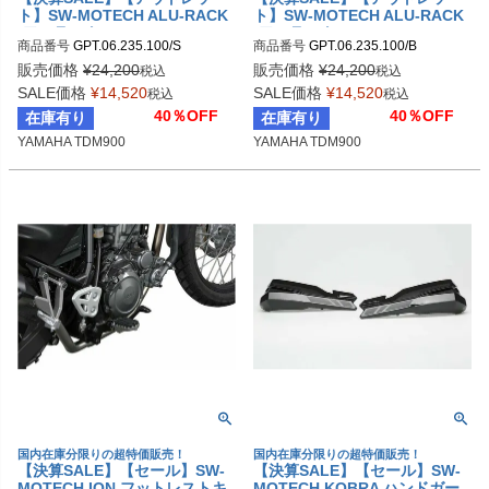
ト】SW-MOTECH ALU-RACK
ト】SW-MOTECH ALU-RACK
(アルラック) YAMAHA TDM90
(アルラック) YAMAHA TDM90
商品番号
GPT.06.235.100/S

商品番号
GPT.06.235.100/B

0用 シルバー
0用 ブラック
sw_GPT_06_235_100S
sw_GPT_06_235_100B
販売価格
¥
24,200
販売価格
¥
24,200
税込
税込
SALE価格
¥
14,520
SALE価格
¥
14,520
税込
税込
40％OFF
40％OFF
在庫有り
在庫有り
YAMAHA TDM900
YAMAHA TDM900
国内在庫分限りの超特価販売！
国内在庫分限りの超特価販売！
【決算SALE】【セール】SW-
【決算SALE】【セール】SW-
MOTECH ION フットレストキ
MOTECH KOBRA ハンドガー