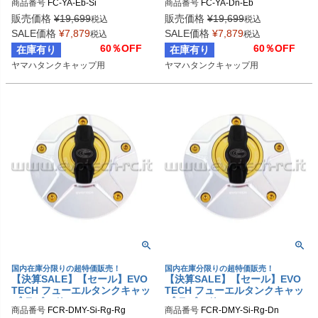
商品番号
FC-YA-Eb-Si
商品番号
FC-YA-Dn-Eb
販売価格
¥
19,699
販売価格
¥
19,699
税込
税込
SALE価格
¥
7,879
SALE価格
¥
7,879
税込
税込
60％OFF
60％OFF
在庫有り
在庫有り
ヤマハタンクキャップ用
ヤマハタンクキャップ用
国内在庫分限りの超特価販売！
国内在庫分限りの超特価販売！
【決算SALE】【セール】EVO
【決算SALE】【セール】EVO
TECH フューエルタンクキャッ
TECH フューエルタンクキャッ
プ ラピッド DUCATI/MV AGUS
プ ラピッド DUCATI/MV AGUS
商品番号
FCR-DMY-Si-Rg-Rg
商品番号
FCR-DMY-Si-Rg-Dn
TA/YAMAHA
TA/YAMAHA