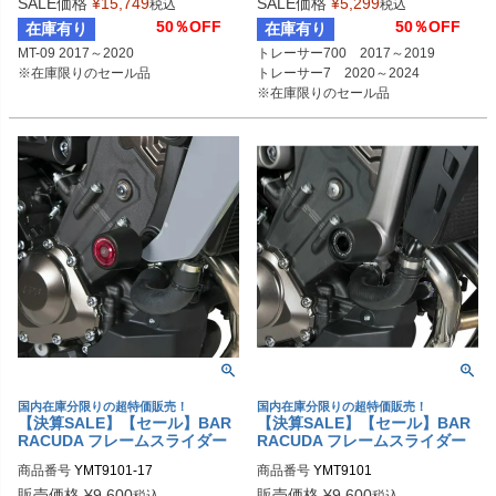
SALE価格
¥
15,749
SALE価格
¥
5,299
税込
税込
50％OFF
50％OFF
在庫有り
在庫有り
MT-09 2017～2020

トレーサー700　2017～2019

※在庫限りのセール品
トレーサー7　2020～2024

※在庫限りのセール品
国内在庫分限りの超特価販売！
国内在庫分限りの超特価販売！
【決算SALE】【セール】BAR
【決算SALE】【セール】BAR
RACUDA フレームスライダー
RACUDA フレームスライダー
Yamaha MT-09 (2017-2020)
Yamaha MT-09 (2014-2016)
商品番号
YMT9101-17
商品番号
YMT9101
販売価格
¥
9,600
販売価格
¥
9,600