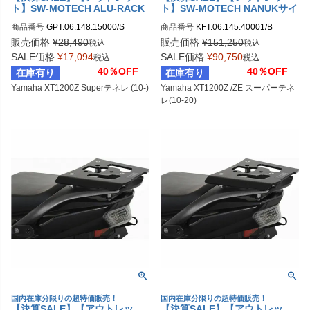
ト】SW-MOTECH ALU-RACK
ト】SW-MOTECH NANUKサイ
(アルラック) Yamaha XT1200Z
ドケース システム Yamaha XT
商品番号
GPT.06.148.15000/S

商品番号
KFT.06.145.40001/B

スーパーテネレ (10-)
1200Z /ZE スーパーテネレ(10-
sw_GPT_06_148_15000S
sw_KFT_06_145_40001B
20)
販売価格
¥
28,490
販売価格
¥
151,250
税込
税込
SALE価格
¥
17,094
SALE価格
¥
90,750
税込
税込
40％OFF
40％OFF
在庫有り
在庫有り
Yamaha XT1200Z Superテネレ (10-)
Yamaha XT1200Z /ZE スーパーテネ
レ(10-20)
国内在庫分限りの超特価販売！
国内在庫分限りの超特価販売！
【決算SALE】【アウトレッ
【決算SALE】【アウトレッ