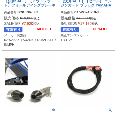
【決算SALE】【アウトレッ
【決算SALE】【セール】 エン
ト】フォールディングブレーキ
ジンガード ブラック YAMAHA
レバー ゴールド MIZU
YBR125 (ヤマハ純正部品)
商品番号
309G1367003
商品番号
2D7-W0741-10-00

2D7W07411000
販売価格
¥
19,800
販売価格
¥
42,900
税込
税込
SALE価格
¥
7,920
SALE価格
¥
17,160
税込
税込
60％OFF
60％OFF
在庫有り
在庫有り
メーカー廃盤品

純正エンジンガード

KAWASAKI / SUZUKI / YAMAHA / TR
YBR125
IUMPH