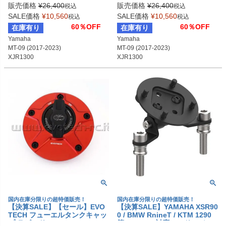
販売価格
¥
26,400
販売価格
¥
26,400
税込
税込
SALE価格
¥
10,560
SALE価格
¥
10,560
税込
税込
60％OFF
60％OFF
在庫有り
在庫有り
Yamaha

Yamaha

MT-09 (2017-2023)

MT-09 (2017-2023)

XJR1300

XJR1300

YZF-R1 (2000-2011)

YZF-R1 (2000-2011)

YZF-R6 (1999-2011)等
YZF-R6 (1999-2011)等
国内在庫分限りの超特価販売！
国内在庫分限りの超特価販売！
【決算SALE】【セール】EVO
【決算SALE】YAMAHA XSR90
TECH フューエルタンクキャッ
0 / BMW RnineT / KTM 1290
プ ラピッド DUCATI/MV AGUS
等 TomTom対応ハンドルバー