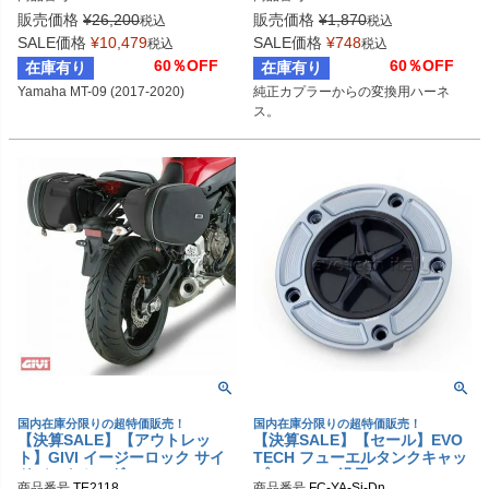
17-2020)
販売価格
¥
26,200
販売価格
¥
1,870
税込
税込
SALE価格
¥
10,479
SALE価格
¥
748
税込
税込
60％OFF
60％OFF
在庫有り
在庫有り
Yamaha MT-09 (2017-2020)
純正カプラーからの変換用ハーネ
ス。
国内在庫分限りの超特価販売！
国内在庫分限りの超特価販売！
【決算SALE】【アウトレッ
【決算SALE】【セール】EVO
ト】GIVI イージーロック サイ
TECH フューエルタンクキャッ
ドバックホルダー YAMAHA MT
プ YAMAHA汎用
商品番号
TE2118
商品番号
FC-YA-Si-Dn