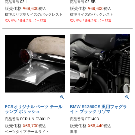
商品番号
02-L
商品番号
02-SB
販売価格
¥
69,600
販売価格
¥
69,600
税込
税込
標準より大型サイズのバックレスト
標準サイズのバックレスト
5～12週
5～12週
FCRオリジナル ベーツ テール
BMW R1250GS 汎用フォグラ
ランプ ポリッシュ
イト ブラック リゾマ
商品番号
FCR-UN-FA001-P
商品番号
EE140B

販売価格
¥
66,700
販売価格
¥
66,440
税込
税込
ベーツタイプ テールライト

汎用
