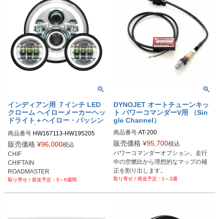
インディアン用 ７インチ LED
DYNOJET オートチューンキッ
クローム ヘイローメーカーヘッ
ト パワーコマンダーV用 （Sin
ドライト＋ヘイロー・パッシン
gle Channel）
グランプ セット HOGWORKZ
商品番号
AT-200

商品番号
HW167113-HW195205

販売価格
¥
95,700
税込
販売価格
¥
96,000
税込
DragSpecialities型番：1020-0923
パワーコマンダーオプション。走行
CHIF

中の空燃比から理想的なマップの補
CHIFTAIN

正を割り出します。
ROADMASTER

1～3週
3～6週間
SPRINGFIELD

CHALLENGER

VINTAIGE

PURSUIT