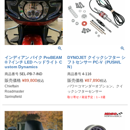
インディアン バイク ProBEAM
DYNOJET クイックシフター シ
® 7インチ LED ヘッドライト C
フトセンサー PC-V（PUSH/L
ustom Dynamics
N）
商品番号
SEL-PB-7-IND

商品番号
4-116

クローム：PB-7-IND-C：2001-1825

販売価格
¥
89,800
販売価格
¥
87,890
税込
税込
ブラック：PB-7-IND-B：2001-1826
D型番：1601-0247
Chieftain

パワーコマンダーオプション。クイ
Roadmaster

ックシフターセンサー
Springfield

1～3週
Challenge

Pursuit

Chief

Vintage