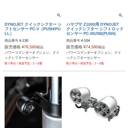
DYNOJET クイックシフター シ
ハヤブサ Z1000用 DYNOJET
フトセンサー PC-V（PUSH/PU
クイックシフター シフトロッド
LL）
センサー PC-IIIUSB(PUSH)
商品番号
4-130

商品番号
4-104

Drag型番：1601-0014
販売価格
¥
76,560
販売価格
¥
74,580
税込
税込
D型番：1601-0510
パワーコマンダーオプション。クイ
パワーコマンダーオプション。クイ
ックシフターセンサー
ックシフターセンサー
1～3週
1～3週