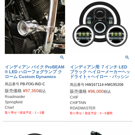
インディアン バイク ProBEAM
インディアン用 ７インチ LED
® LED ハローフォグランプ ク
ブラック ヘイローメーカーヘッ
ローム Custom Dynamics
ドライト＋ヘイロー・パッシン
グランプ セット HOGWORKZ
商品番号
PB-FOG-IND-C

商品番号
HW167114-HW195206

D品番：2001-2206

販売価格
¥
97,350
税込
販売価格
¥
96,000
税込
Roadmaster

CHIF

Springfield

CHIFTAIN

Chief

ROADMASTER

1～3週
Vintage

3～6週間
SPRINGFIELD

Chieftain
CHALLENGER

VINTAIGE

PURSUIT