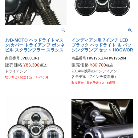
JvB-MOTO ヘッドライトマス
インディアン用 7インチ LED
ク/カバー トライアンフ ボンネ
ブラック ヘッドライト ＆ パッ
ビル スクランブラー スラクス
シングランプ セット HOGWOR
トン 00-15
KZ
商品番号
JVB0010-1
商品番号
HW195114-HW195204

販売価格
¥
83,300
販売価格
¥
80,700
税込
税込
トライアンフ
2014年以降のインディアン

各モデル（7インチ装着車）
1～2ヶ月
3～6週間