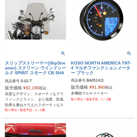
スリップストリーマー(SlipStre
KOSO NORTH AMERICA TNT-
amer) スクリーン ウインドシー
4 マルチファンクションメータ
ルド SPIRIT スモーク CB SHA
ー ブラック
DOW GS Boulevard Z XS他
商品番号
BA051411

商品番号
S-02-T

販売価格
¥
91,960
税込
販売価格
¥
92,180
税込
D型番：2211-0176
B型番：559181
多機能マルチメーター
高度なデザイン、スポーティなグラ
フィックとライン、また強度、防風
1～3週
効果を兼ねそろえたスポーティなス
1～3週
クリーン ウインドシールド

スモーク