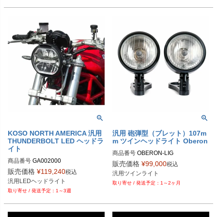
KOSO NORTH AMERICA 汎用
汎用 砲弾型（ブレット）107m
THUNDERBOLT LED ヘッドラ
m ツインヘッドライト Oberon
イト
商品番号
OBERON-LIG

商品番号
GA002000

M型番：LIG-XXXX-YYY

販売価格
¥
99,000
税込
XXXX：0038～0056；フォーク径Φ
販売価格
¥
119,240
税込
D型番：2001-1816

38mmからΦ56mmまで1mm刻み

汎用LEDヘッドライト
1～2ヶ月
H型番：27-5868
YYY：BLK/SLV；ライトボディーカ
1～3週
ラーでブラックか、シルバー