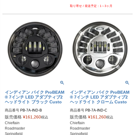
1～3ヶ月
インディアン バイク ProBEAM
インディアン バイク ProBEAM
® 7インチ LED アダプティブ2
® 7インチ LED アダプティブ2
ヘッドライト ブラック Custo
ヘッドライト クローム Custo
m Dynamics
m Dynamics
商品番号
PB-7A-IND-B

商品番号
PB-7A-IND-C

販売価格
¥
161,260
販売価格
¥
161,260
税込
税込
Chieftain

Chieftain

Roadmaster

Roadmaster

Springfield

Springfield
