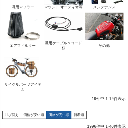
汎用マフラー
マウント オーディオ等
メンテナンス
汎用ケーブル＆コード
エアフィルター
その他
類
サイクルパーツアイテ
ム
19
件中
1
-
19
件表示
並び替え
価格が安い順
価格が高い順
新着順
1996
件中
1
-
40
件表示