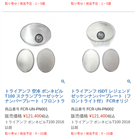
1～3週
1～3週
Challenge

Challenge

Pursuit

Pursuit

Chief

Chief

Vintage
Vintage
トライアンフ 空冷 ボンネビル
トライアンフ ISDT レジェンド
T100 スクランブラーゼッケン
ゼッケンナンパープレート（フ
ナンパープレート（フロントラ
ロントライト付） FCRオリジ
イト（オフセット）付） グリー
ナル
商品番号
FCR-UN-PN001

商品番号
FCR-UN-PN002

ンレジェンド FCRオリジナル
販売価格
¥
121,400
販売価格
¥
121,400
税込
税込
トライアンフ ボンネビルT100 2016
トライアンフ ボンネビルT100 2016
以前
以前
5～10週
5～10週