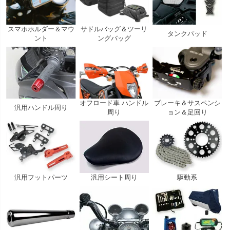
スマホホルダー＆マウ
サドルバッグ＆ツーリ
タンクパッド
ント
ングバッグ
オフロード車 ハンドル
ブレーキ＆サスペンシ
汎用ハンドル周り
周り
ョン＆足回り
汎用フットパーツ
汎用シート周り
駆動系