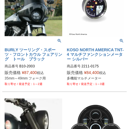
BURLY ツーリング・スポー
KOSO NORTH AMERICA TNT-
ツ・フロントカウル フェアリン
4 マルチファンクションメータ
グ トール ブラック
ー シルバー
商品番号
B10-2003

商品番号
2211-0175

旧型番：B10-2001
販売価格
¥
87,400
販売価格
¥
84,400
税込
税込
D型番：2211-0175
35mm～49mm フォーク用
多機能マルチメーター
1～2週
1～3週