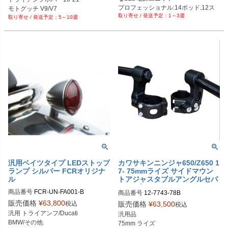
プロフェッショナル:14ポッド,12ス
モトグッチ V9/V7

Biker's型番：482104
1～3週
トラップセット
5～10週
汎用ベイツタイプ LEDストップ
カワサキンニンジャ650/Z650 1
ランプ シルバー FCRオリジナ
7- 75mmライズ サイドマウン
ル
トアジャスタブルアングルセパ
ハン ブラック ウッドクラフト
商品番号
FCR-UN-FA001-B

商品番号
12-7743-78B

販売価格
¥
63,800
税込
販売価格
¥
63,500
税込
汎用 トライアンフ/Ducati

汎用品

BMW/その他.

75mm ライズ
