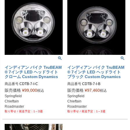
インディアン バイク TruBEAM
インディアン バイク TruBEAM
® 7インチ LED ヘッドライト
® 7インチ LED ヘッドライト
クローム Custom Dynamics
ブラック Custom Dynamics
商品番号
CDTB-7-I-C

商品番号
CDTB-7-I-B

D品番：2001-1573

販売価格
¥
99,000
販売価格
¥
97,460
税込
税込
Springfield

Springfield

Chieftain

Chieftain

Roadmaster

Roadmaster

1～3週
1～3週
Chief

Chief

Vintage
Vintage