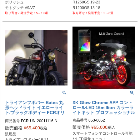
ポリッシュ

R1250GS 19-23

モトグッチ V9/V7

5～10週
2～3週
トライアンフボバー Bates 丸
XK Glow Chrome APP コント
形ヘッドライト イエローライ
ロールLED 16million カラーラ
ト/ブラックボディー FCRオリ
イトキット プロフェッショナル
ジナル
商品番号
653-0052

商品番号
FCR-UN-20011116-N

旧型番(2BC)：KS-MOTO-PRO

販売価格
¥
65,000
税込
販売価格
¥
65,400
税込
653-0052

スマートフォンでコントロール可能
汎用品

なLED電飾ユニット

トライアンフボバー16-21-
