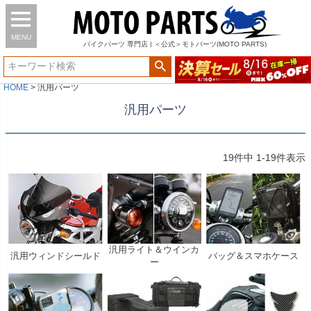
MENU
バイク
パーツ
専門店 | ＜公式＞モトパーツ(MOTO PARTS)
HOME
汎用パーツ
汎用パーツ
19
件中
1
-
19
件表示
汎用ライト＆ウインカ
汎用ウィンドシールド
バッグ＆スマホケース
ー