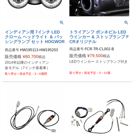
インディアン用 7インチ LED
トライアンフ ボンネビル LED
クローム ヘッドライト ＆ パッ
ウインカー & ストップランプ F
シングランプ セット HOGWOR
CRオリジナル
KZ
商品番号
FCR-TR-CL002-B
商品番号
HW195113-HW195203

販売価格
¥
79,500
税込
販売価格
¥
80,700
税込
LEDウインカー ストップランプ付き

2014年以降のインディアン

各モデル（7インチ装着車）
5～10週
3～6週間