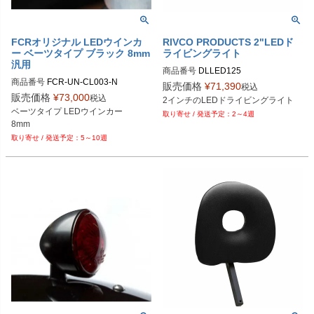
FCRオリジナル LEDウインカ
RIVCO PRODUCTS 2"LEDド
ー ベーツタイプ ブラック 8mm
ライビングライト
汎用
商品番号
DLLED125

商品番号
FCR-UN-CL003-N
販売価格
¥
71,390
税込
Drag型番：2001-1161
販売価格
¥
73,000
税込
2インチのLEDドライビングライト
ベーツタイプ LEDウインカー

2～4週
5～10週