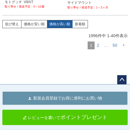
モトグッチ  V9/V7

サイドマウント

5～10週
1～2ヶ月
43mmクランプ径

12インチバー長
並び替え
価格が安い順
価格が高い順
新着順
1996
件中
1
-
40
件表示
1
2
…
50
ペー
ジト
新規会員登録でお得に便利にお買い物
ップ
へ
ポイントプレゼント
レビューを書いて