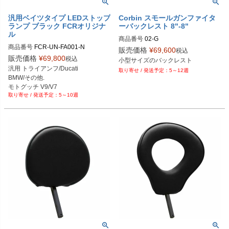
汎用ベイツタイプ LEDストップ
Corbin スモールガンファイタ
ランプ ブラック FCRオリジナ
ーバックレスト 8"-8"
ル
商品番号
02-G

商品番号
FCR-UN-FA001-N

旧型番：GB
販売価格
¥
69,600
税込
販売価格
¥
69,800
税込
小型サイズのバックレスト
汎用 トライアンフ/Ducati

5～12週
BMW/その他.

モトグッチ V9/V7

5～10週