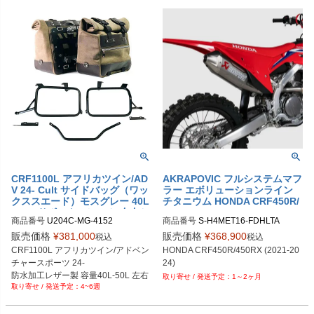
CRF1100L アフリカツイン/AD
AKRAPOVIC フルシステムマフ
V 24- Cult サイドバッグ（ワッ
ラー エボリューションライン
クススエード）モスグレー 40L
チタニウム HONDA CRF450R/
-50L+サポートフレーム(左右セ
450RX (2021-2024)
商品番号
U204C-MG-4152

商品番号
S-H4MET16-FDHLTA
ット) UNIT GARAGE
U204C_MG+4152

販売価格
¥
381,000
販売価格
¥
368,900
税込
税込
メーカー型番：U204C+4152
CRF1100L アフリカツイン/アドベン
HONDA CRF450R/450RX (2021-20
チャースポーツ 24-

24)
防水加工レザー製 容量40L-50L 左右
1～2ヶ月
4~6週
セット

モスグレー