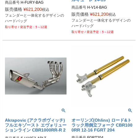
商品番号
H-FURY-BAG
商品番号
H-V14-BAG
販売価格
¥
621,200
税込
販売価格
¥
621,200
税込
フェンダーと一体化するデザインの
フェンダーと一体化するデザインの
ハードバッグ
ハードバッグ
5～12週
5～12週
Akrapovic (アクラポヴィッチ)
オーリンズ(Ohlins) ロード&ト
フルエキゾースト エヴォリュー
ラック用倒立フォーク CBR100
ションライン CBR1000RR-R 2
0RR 12-16 FGRT 204
0-
商品番号
FGRT204
