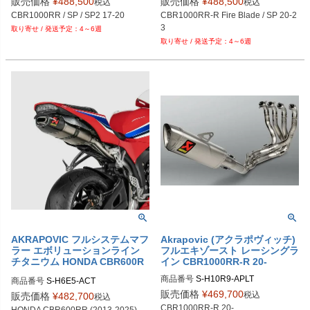
販売価格
¥
488,500
販売価格
¥
488,500
税込
税込
CBR1000RR / SP / SP2 17-20
CBR1000RR-R Fire Blade / SP 20-2
3
4～6週
4～6週
AKRAPOVIC フルシステムマフ
Akrapovic (アクラポヴィッチ)
ラー エボリューションライン
フルエキゾースト レーシングラ
チタニウム HONDA CBR600R
イン CBR1000RR-R 20-
R (2013-2025)
商品番号
商品番号
S-H6E5-ACT
販売価格
¥
469,700
税込
販売価格
¥
482,700
税込
CBR1000RR-R 20-

HONDA CBR600RR (2013-2025)