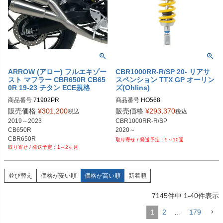
ARROW (アロー) フルエキゾー
CBR1000RR-R/SP 20- リアサ
スト マフラー CBR650R CB65
スペンション TTX GP オーリン
0R 19-23 チタン ECE規格
ズ(Ohlins)
商品番号
71902PR
商品番号
HO568
販売価格
¥
301,200
販売価格
¥
293,370
税込
税込
2019～2023

CBR1000RR-R/SP

CB650R

2020～
CBR650R
5～10週
1～2ヶ月
並び替え
価格が安い順
価格が高い順
新着順
7145
件中
1
-
40
件表示
1
2
…
179