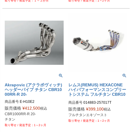
１～２か月
1～2ヶ月
Akrapovic (アクラポヴィッチ)
レムス(REMUS) HEXACONE
ヘッダーパイプ チタン CBR10
ハイパフォーマンスコンプリー
00RR-R 20-
トシステム フルチタン CBR10
00RR 17- 014883 257017T
商品番号
E-H10E2
商品番号
014883-257017T

販売価格
¥
412,500
税込
販売価格
¥
399,100
税込
M型番：014883 257017T

CBR1000RR-R 20-

フルチタンエキゾースト
EU型番：rem_014883_257017T
チタン
1～2ヶ月
1～2ヶ月