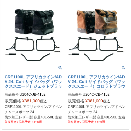
CRF1100L アフリカツイン/AD
CRF1100L アフリカツイン/AD
V 24- Cult サイドバッグ（ワッ
V 24- Cult サイドバッグ（ワッ
クススエード）ジェットブラッ
クススエード）コロラドブラウ
ク 40L-50L+サポートフレーム
ン 40L-50L+サポートフレーム
商品番号
U204C-JB-4152

商品番号
U204C-CB-4152

(左右セット) UNIT GARAGE
(左右セット) UNIT GARAGE
U204C_JB+4152

U204C_CB+4152

販売価格
¥
381,000
販売価格
¥
381,000
税込
税込
メーカー型番：U204C+4152
メーカー型番：U204C+4152
CRF1100L アフリカツイン/アドベン
CRF1100L アフリカツイン/アドベン
チャースポーツ 24-

チャースポーツ 24-

防水加工レザー製 容量40L-50L 左右
防水加工レザー製 容量40L-50L 左右
4~6週
4~6週
セット

セット

ジェットブラック
コロラドブラウン