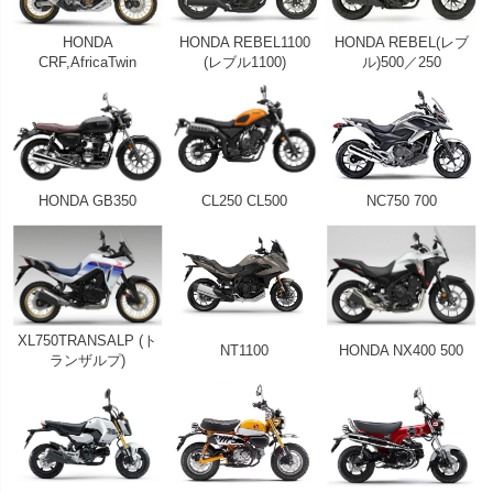
HONDA
HONDA REBEL1100
HONDA REBEL(レブ
CRF,AfricaTwin
(レブル1100)
ル)500／250
HONDA GB350
CL250 CL500
NC750 700
XL750TRANSALP (ト
NT1100
HONDA NX400 500
ランザルプ)