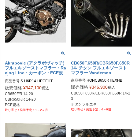
Akrapovic (アクラポヴィッチ)
CB650F,650R/CBR650F,650R
フルエキゾーストマフラー・Ra
14- チタン フルエキゾースト
cing Line・カーボン・ECE規
マフラー Vandemon
格・チタン・CB650F/R・CBR
商品番号
HONCB650RTIEXHB

商品番号
650F/R・14-20
旧型番：HONCB650RTIEXHA
販売価格
¥
346,900
税込
販売価格
¥
347,100
税込
CB650F,650R/CBR650F,650R 14-2
CB650F/R 14-20

3

CBR650F/R 14-20

チタンフルエキ

4～6週
1～2ヶ月