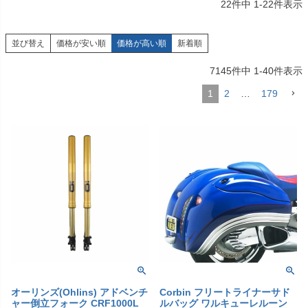
22
件中
1
-
22
件表示
並び替え
価格が安い順
価格が高い順
新着順
7145
件中
1
-
40
件表示
1
2
…
179
オーリンズ(Ohlins) アドベンチ
Corbin フリートライナーサド
ャー倒立フォーク CRF1000L
ルバッグ ワルキューレルーン