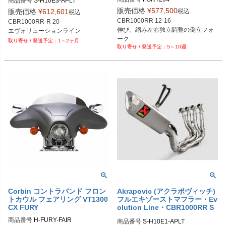
商品番号
S-H10E3-APLT
販売価格
¥
577,500
税込
販売価格
¥
612,601
税込
EU型番：ohl_fgrt_204
CBR1000RR 12-16

CBR1000RR-R 20-

伸び、縮み左右独立調整の倒立フォ
エヴォリューションライン
ーク
1～2ヶ月
5～10週
Corbin コントラバンド フロン
Akrapovic (アクラポヴィッチ)
トカウル フェアリング VT1300
フルエキゾーストマフラー・Ev
CX FURY
olution Line・CBR1000RR S
P/SP2・17-19
商品番号
H-FURY-FAIR
商品番号