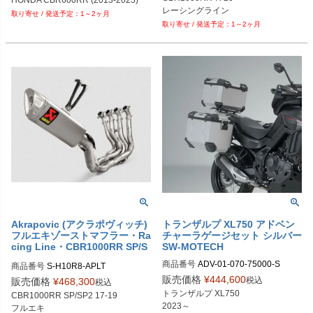
レーシングライン
1～2ヶ月
1～2ヶ月
Akrapovic (アクラポヴィッチ)
トランザルプ XL750 アドベン
フルエキゾーストマフラー・Ra
チャーラゲージセット シルバー
cing Line・CBR1000RR SP/S
SW-MOTECH
P2・17-19
商品番号
ADV-01-070-75000-S

商品番号
S-H10R8-APLT

メーカー型番：ADV.01.070.75000/S
販売価格
¥
444,600
税込
販売価格
¥
468,300
税込
トランザルプ XL750

CBR1000RR SP/SP2 17-19

2023～
フルエキ
