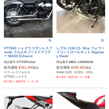
VT750S シャドウ ステンレス T
レブル 1100 21- 30㎝ フォワー
romb フルエキゾーストマフラ
ドコントロールキット Highwa
ー MASS Exhaust
y Hawk
商品番号
VT75SfTroSus

商品番号
MB01-1400GNSM

MB01-1400GNSM-CH： クローム

販売価格
¥
341,400
販売価格
¥
340,901
税込
税込
※メーカーSKUなし

MB01-1400GNSM：グロスブラック

ステンレスフルエキ

Rebel 1100（SC83） 2021-
https://www.massmoto.it/prodotto/imp
MB01-1400GNSM-MB：マットブラ
VT750S シャドウ
5～10週
ianto-completo-di-collettori-e-scarich
ック
1～2ヶ月
i-tromb-inox-retro-honda-vt-750-sha
dow/