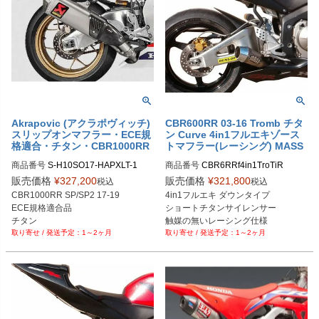
Akrapovic (アクラポヴィッチ)
CBR600RR 03-16 Tromb チタ
スリップオンマフラー・ECE規
ン Curve 4in1フルエキゾース
格適合・チタン・CBR1000RR
トマフラー(レーシング) MASS
SP/SP2・17-19
Exhaust
商品番号
S-H10SO17-HAPXLT-1

商品番号
CBR6RRf4in1TroTiR

S-H10SO17-HAPXLT/1

販売価格
¥
327,200
販売価格
¥
321,800
税込
税込
※メーカーSKUなし

CBR1000RR SP/SP2 17-19

4in1フルエキ ダウンタイプ

https://www.massmoto.it/prodotto/tro
ECE規格適合品

ショートチタンサイレンサー

mb-titan-curve-under-seat-cbr-600-r
チタン
触媒の無いレーシング仕様

r/

1～2ヶ月
1～2ヶ月
CBR600RR 03-16
触媒なしレーシングを選択してくだ
さい