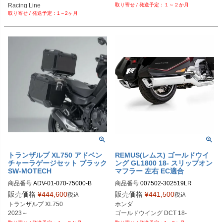
Racing Line
１～２か月
1～2ヶ月
トランザルプ XL750 アドベン
REMUS(レムス) ゴールドウイ
チャーラゲージセット ブラック
ング GL1800 18- スリップオン
SW-MOTECH
マフラー 左右 EC適合
商品番号
ADV-01-070-75000-B

商品番号
007502-302519LR

メーカー型番：ADV.01.070.75000/B
007502 302519LR

販売価格
¥
444,600
販売価格
¥
441,500
税込
税込
EU型番：rem_007502_302519LR
トランザルプ XL750

ホンダ

2023～
ゴールドウイング DCT 18-