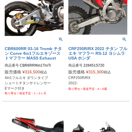
CBR600RR 03-16 Tromb チタ
CRF250R/RX 2022 チタン フル
ン Curve 4in1フルエキゾース
エキ マフラー RS-12 ヨシムラ
トマフラー MASS Exhaust
USA ホンダ
商品番号
CBR6RRf4in1TroTi

商品番号
228451S720
販売価格
¥
316,500
販売価格
¥
315,300
税込
税込
※メーカーSKUなし

4in1フルエキ ダウンタイプ

CRF250R/RX

https://www.massmoto.it/prodotto/tro
ショートチタンサイレンサー

mb-titan-curve-under-seat-cbr-600-r
Eマーク付き

4～6週
r/

1～2ヶ月
CBR600RR 03-16
スポーツ触媒承認済みを選択してく
ださい

※発注時に年式をメーカーに伝えて
ください