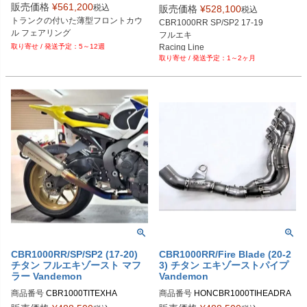
販売価格
¥
561,200
税込
販売価格
¥
528,100
税込
トランクの付いた薄型フロントカウ
CBR1000RR SP/SP2 17-19

ル フェアリング
フルエキ

Racing Line
5～12週
1～2ヶ月
CBR1000RR/SP/SP2 (17-20)
CBR1000RR/Fire Blade (20-2
チタン フルエキゾースト マフ
3) チタン エキゾーストパイプ
ラー Vandemon
Vandemon
商品番号
CBR1000TITEXHA
商品番号
HONCBR1000TIHEADRA