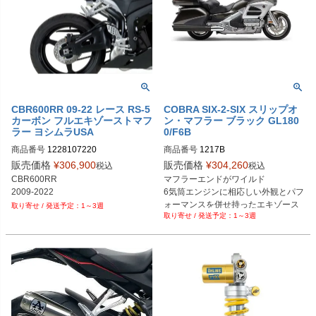
CBR600RR 09-22 レース RS-5
COBRA SIX-2-SIX スリップオ
カーボン フルエキゾーストマフ
ン・マフラー ブラック GL180
ラー ヨシムラUSA
0/F6B
商品番号
1228107220
商品番号
1217B

旧型番：087774

販売価格
¥
306,900
販売価格
¥
304,260
税込
税込
CBR600RR

マフラーエンドがワイルド 

2009-2022
6気筒エンジンに相応しい外観とパフ
M型番：1217B

ォーマンスを併せ持ったエキゾース
1～3週
B型番：087774

1～3週
ト

D型番：1811-2586
ゴールドウィングF6Bに適合