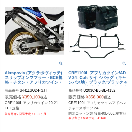
Akrapovic (アクラポヴィッチ)
CRF1100L アフリカツイン/AD
スリップオンマフラー・ECE規
V 24- Cult サイドバッグ（キャ
格・チタン・アフリカツイン・
ンバス地）ブラック/ブラック 4
20-21
0L-50L+サポートフレーム(左右
商品番号
商品番号
U203C-BL-BL-4152

セット) UNIT GARAGE
U203C_BL_BL+4152

販売価格
¥
359,100
販売価格
¥
358,000
税込
税込
メーカー型番：U203C+4152
CRF1100L アフリカツイン 20-21

CRF1100L アフリカツイン/アドベン
ECE規格
チャースポーツ 24-

防水コットン製 容量40L-50L 左右セ
1～2ヶ月
4~6週
ット

ブラック/ブラック