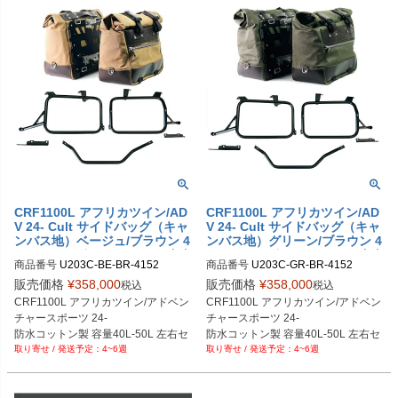
CRF1100L アフリカツイン/AD
CRF1100L アフリカツイン/AD
V 24- Cult サイドバッグ（キャ
V 24- Cult サイドバッグ（キャ
ンバス地）ベージュ/ブラウン 4
ンバス地）グリーン/ブラウン 4
0L-50L+サポートフレーム(左右
0L-50L+サポートフレーム(左右
商品番号
U203C-BE-BR-4152

商品番号
U203C-GR-BR-4152

セット) UNIT GARAGE
セット) UNIT GARAGE
U203C_BE_BR+4152

U203C_GR_BR+4152

販売価格
¥
358,000
販売価格
¥
358,000
税込
税込
メーカー型番：U203C+4152
メーカー型番：U203C+4152
CRF1100L アフリカツイン/アドベン
CRF1100L アフリカツイン/アドベン
チャースポーツ 24-

チャースポーツ 24-

防水コットン製 容量40L-50L 左右セ
防水コットン製 容量40L-50L 左右セ
4~6週
4~6週
ット

ット

ベージュ/ブラウン
グリーン/ブラウン