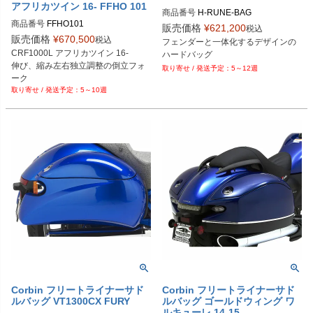
アフリカツイン 16- FFHO 101
商品番号
H-RUNE-BAG
商品番号
FFHO101

販売価格
¥
621,200
税込
販売価格
¥
670,500
税込
フェンダーと一体化するデザインの
EU型番：ohl_ffho_101
CRF1000L アフリカツイン 16-

ハードバッグ
伸び、縮み左右独立調整の倒立フォ
5～12週
ーク
5～10週
Corbin フリートライナーサド
Corbin フリートライナーサド
ルバッグ VT1300CX FURY
ルバッグ ゴールドウィング ワ
ルキューレ 14-15