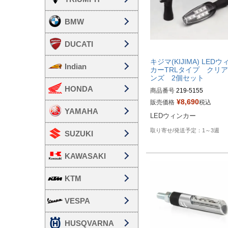
BMW
DUCATI
キジマ(KIJIMA) LEDウ
Indian
カーTRLタイプ クリ
ンズ 2個セット
HONDA
商品番号
219-5155
¥
8,690
販売価格
税込
YAMAHA
LEDウィンカー
1～3週
SUZUKI
KAWASAKI
KTM
VESPA
HUSQVARNA