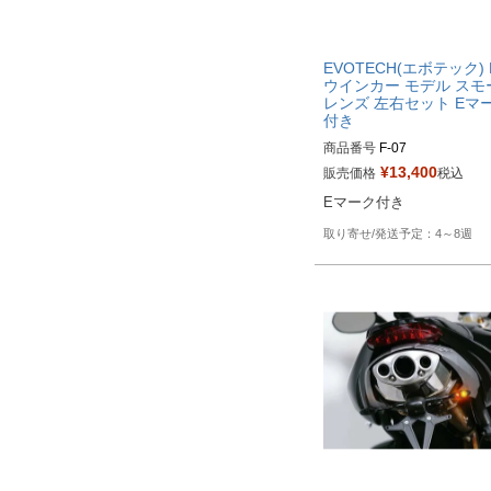
EVOTECH(エボテック) 
ウインカー モデル スモ
レンズ 左右セット Eマ
付き
商品番号
F-07
¥
13,400
販売価格
税込
Eマーク付き
4～8週