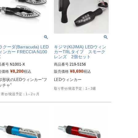
クーダ(Barracuda) LED
キジマ(KIJIMA) LEDウィン
ィンカー FRECCIA N100
カーTRLタイプ スモーク
X
レンズ 2個セット
品番号
N1001-X

商品番号
219-5156
型番：bar_N1001-X
¥
8,200
¥
8,690
売価格
税込
販売価格
税込
印形状のLEDウィンカー“フ
LEDウィンカー
ッチャ”
1～3週
1～2ヶ月