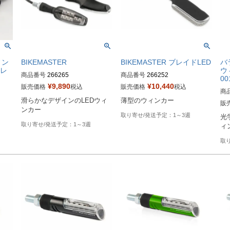
ィン
BIKEMASTER
BIKEMASTER ブレイドLED
バラ
アレ
ウ
商品番号
266265
商品番号
266252
00
¥
9,890
¥
10,440
販売価格
税込
販売価格
税込
商
滑らかなデザインのLEDウィ
薄型のウィンカー
販
ンカー
1～3週
光
1～3週