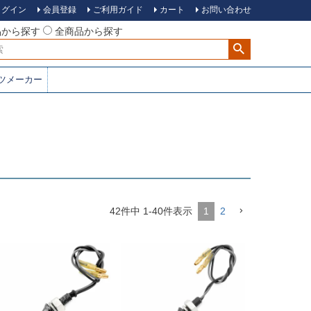
ログイン
会員登録
ご利用ガイド
カート
お問い合わせ
品から探す
全商品から探す
ツメーカー
42
件中
1
-
40
件表示
1
2