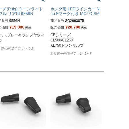
ーチ(Puig) ターンライト
ホンダ用 LEDウインカー N
ブル リア用 9556N
eo Eマーク付き MOTOISM
品番号
9556N
商品番号
¥
19,900
¥
20,700
売価格
税込
販売価格
税込
ール,ブレーキランプ付ウィ
CBシリーズ

カー
CL500/CL250

4～6週
1～2ヶ月