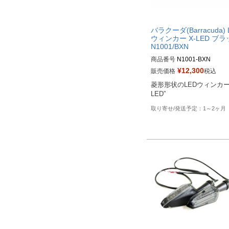
バラクーダ(Barracuda) 
ウィンカー X-LED ブ
N1001/BXN
商品番号
N1001-BXN
¥
12,300
販売価格
税込
菱形形状のLEDウィンカー“
LED”
1～2ヶ月