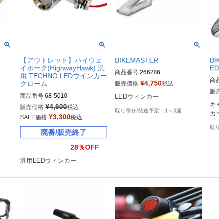
【アウトレット】ハイウェ
BIKEMASTER
B
イホーク(HighwayHawk) 汎
E
商品番号
266286
用 TECHNO LEDウインカー
商
¥
4,750
クローム
販売価格
税込
販
商品番号
68-5010
LEDウィンカー
キ
¥
4,600
販売価格
税込
1～3週
カ
¥
3,300
SALE価格
税込
廃番/販売終了
28％OFF
汎用LEDウィンカー