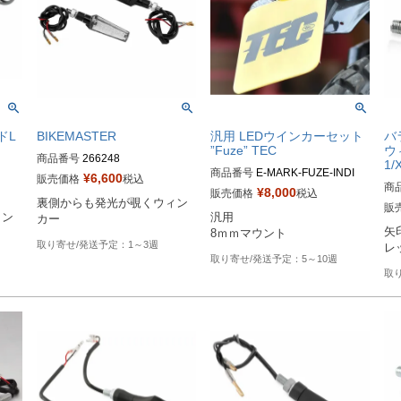
ドL
BIKEMASTER
汎用 LEDウインカーセット
バラ
”Fuze” TEC
ウ
商品番号
266248
1/
商品番号
E-MARK-FUZE-INDI

¥
6,600
販売価格
税込
商
メーカー品番なし

¥
8,000
販売価格
税込
裏側からも発光が覗くウィン
EU
https://www.tecbikeparts.com/pro
販
ィン
汎用

カー
duct/fuze-indicators/
矢
8ｍｍマウント
1～3週
レ
5～10週