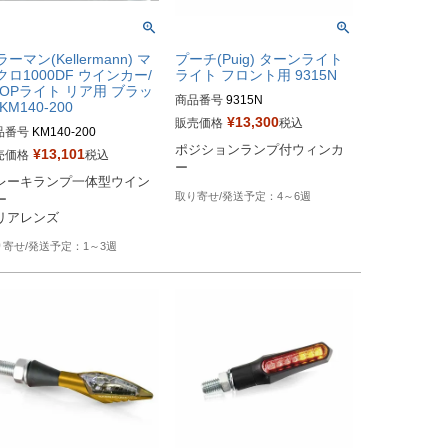
ーマン(Kellermann) マ
プーチ(Puig) ターンライト
クロ1000DF ウインカー/
ライト フロント用 9315N
TOPライト リア用 ブラッ
商品番号
9315N
KM140-200
¥
13,300
販売価格
税込
品番号
KM140-200
ポジションランプ付ウィンカ
¥
13,101
売価格
税込
ー
レーキランプ一体型ウイン
4～6週


リアレンズ
1～3週