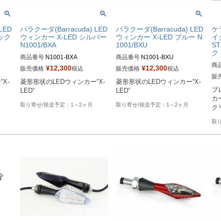
LED
バラクーダ(Barracuda) LED
バラクーダ(Barracuda) LED
ケラ
ラック
ウィンカー X-LED シルバー
ウィンカー X-LED ブルー N
イ
N1001/BXA
1001/BXU
S
ク 
商品番号
N1001-BXA
商品番号
N1001-BXU
商
¥
12,300
¥
12,300
販売価格
税込
販売価格
税込
販
X-
菱形形状のLEDウィンカー“X-
菱形形状のLEDウィンカー“X-
ブ
LED”
LED”
カー
1～2ヶ月
1～2ヶ月
ク