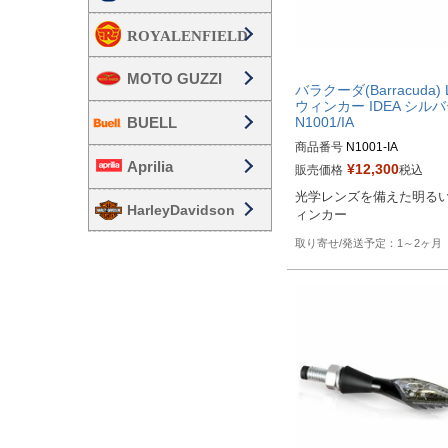
MOTO GUZZI
バラクーダ(Barracuda) 
ウィンカー IDEA シル
BUELL
N1001/IA
商品番号
N1001-IA
Aprilia
¥
12,300
販売価格
税込
光学レンズを備えた明る
HarleyDavidson
1～2ヶ月