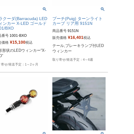
クーダ(Barracuda) LED
プーチ(Puig) ターンライト
ィンカー X-LED ゴールド
カーブ リア用 9151N
01/BXO
商品番号
9151N
品番号
1001-BXO
¥
16,401
販売価格
税込
¥
15,100
売価格
税込
テール,ブレーキランプ付LED
形形状のLEDウィンカー“X-
ウィンカー
D”
4～6週
1～2ヶ月