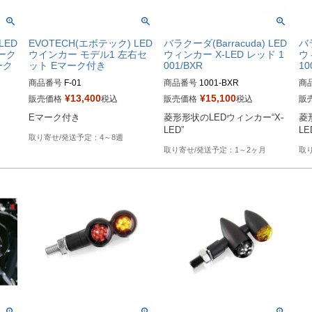
LED
EVOTECH(エボテック) LED
バラクーダ(Barracuda) LED
バラ
ーク
ウインカー モデル1 左右セ
ウィンカー X-LED レッド 1
ウ
ーク
ット Eマーク付き
001/BXR
10
商品番号
F-01
商品番号
1001-BXR
商
¥
13,400
¥
15,100
販売価格
税込
販売価格
税込
販
Eマーク付き
菱形形状のLEDウィンカー“X-
菱
LED”
LE
4～8週
1～2ヶ月