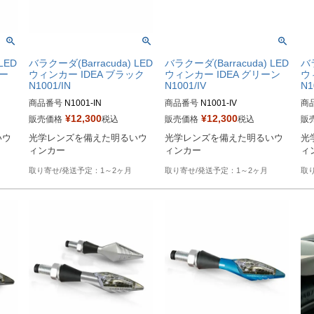
LED
バラクーダ(Barracuda) LED
バラクーダ(Barracuda) LED
バラ
バー
ウィンカー IDEA ブラック
ウィンカー IDEA グリーン
ウ
N1001/IN
N1001/IV
N1
商品番号
N1001-IN
商品番号
N1001-IV
商
¥
12,300
¥
12,300
販売価格
税込
販売価格
税込
販
いウ
光学レンズを備えた明るいウ
光学レンズを備えた明るいウ
光
1～2ヶ月
1～2ヶ月