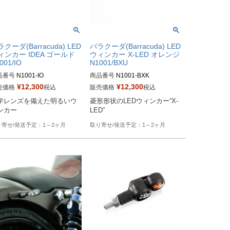
クーダ(Barracuda) LED
バラクーダ(Barracuda) LED
ィンカー IDEA ゴールド
ウィンカー X-LED オレンジ
001/IO
N1001/BXU
品番号
N1001-IO
商品番号
N1001-BXK

¥
12,300
¥
12,300
売価格
税込
販売価格
税込
学レンズを備えた明るいウ
菱形形状のLEDウィンカー“X-
LED”
1～2ヶ月
1～2ヶ月