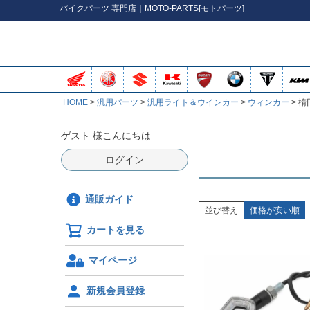
バイク
パーツ
専門店｜MOTO-PARTS[モトパーツ]
HOME
汎用パーツ
汎用ライト＆ウインカー
ウィンカー
楕
ゲスト 様こんにちは
ログイン
通販ガイド
並び替え
価格が安い順
カートを見る
マイページ
新規会員登録