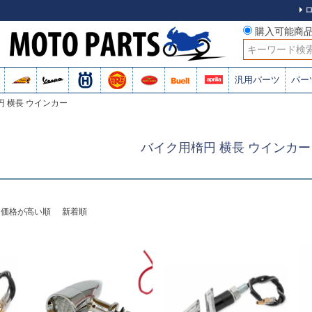
購入可能商
検索
汎用パーツ
パー
円 横長 ウインカー
バイク用楕円 横長 ウインカー
価格が高い順
新着順