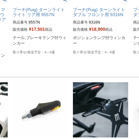
 マ
プーチ(Puig) ターンライト
プーチ(Puig) ターンライト
プ
・ウ
ライト リア用 9557N
ダブル フロント用 9316N
ダ
リア
商品番号
9557N
商品番号
9316N
商
¥
17,501
¥
18,900
販売価格
税込
販売価格
税込
販
テール,ブレーキランプ付ウィ
ポジションランプ付ウィンカ
テ
ンカー
ー
ン
4～6週
4～6週
イン