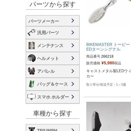
パーツから探す
汎用パーツ
BIKEMASTER トーピー
メンテナンス
EDターンシグナル
商品番号
266218
ヘルメット
¥
5,980
販売価格
税込
アパレル
キャストメタル製LEDウ
カー
バッグ＆ケース
1～3週
スマホ ホルダー
車種から探す
TRIUMPH