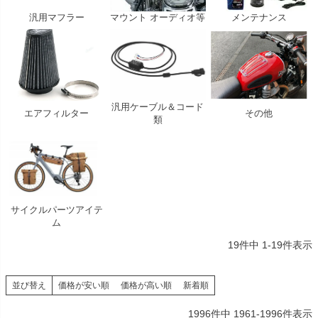
汎用マフラー
マウント オーディオ等
メンテナンス
汎用ケーブル＆コード
エアフィルター
その他
類
サイクルパーツアイテ
ム
19
件中
1
-
19
件表示
並び替え
価格が安い順
価格が高い順
新着順
1996
件中
1961
-
1996
件表示