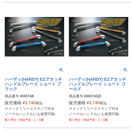
ハーディ(HARDY) EZアタッチ
ハーディ(HARDY) EZアタッチ
ハンドルブレース ショート ブ
ハンドルブレース ショート ゴ
ラック
ールド
商品番号
HH07AK

商品番号
HH07AGD

販売価格
¥
3,740
販売価格
¥
3,740
税込
税込
Plot型番：P017-7389
Plot型番：P017-7387
クイックリリースクランプ付き

クイックリリースクランプ付き

ノーマルハンドルにも使用可能。
ノーマルハンドルにも使用可能。
1～3週
1～3週