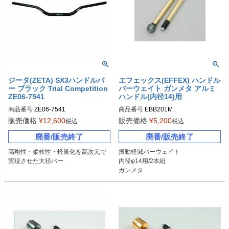
ジータ(ZETA) SX3ハンドルバ
エフェックス(EFFEX) ハンドル
ー ブラック Trial Competition
バーウェイト ガンメタ アルミ
ZE06-7541
ハンドル(内径14)用
商品番号
ZE06-7541

商品番号
EBB201M
販売価格
¥
12,600
販売価格
¥
5,200
税込
税込
P型番：P042-3808
廃番/販売終了
廃番/販売終了
高剛性・柔軟性・軽量化を高次元で
振動軽減バーウェイト

実現させた大径バー
内径φ14用/2本組

ガンメタ