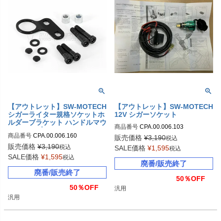
【アウトレット】SW-MOTECH
【アウトレット】SW-MOTECH
シガーライター規格ソケットホ
12V シガーソケット
ルダーブラケット ハンドルマウ
商品番号
CPA.00.006.103

ントタイプ
sw_CPA_00_006_103
商品番号
CPA.00.006.160

販売価格
¥
3,190
税込
sw_CPA_00_006_160
販売価格
¥
3,190
税込
SALE価格
¥
1,595
税込
SALE価格
¥
1,595
税込
廃番/販売終了
廃番/販売終了
50％OFF
50％OFF
汎用
汎用