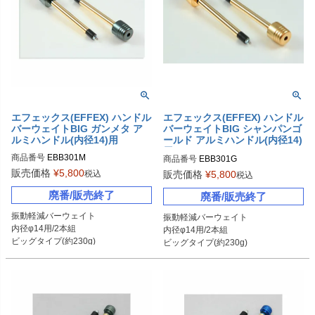
エフェックス(EFFEX) ハンドル
エフェックス(EFFEX) ハンドル
バーウェイトBIG ガンメタ ア
バーウェイトBIG シャンパンゴ
ルミハンドル(内径14)用
ールド アルミハンドル(内径14)
用
商品番号
EBB301M
商品番号
EBB301G
販売価格
¥
5,800
税込
販売価格
¥
5,800
税込
廃番/販売終了
廃番/販売終了
振動軽減バーウェイト

振動軽減バーウェイト

内径φ14用/2本組

内径φ14用/2本組

ビッグタイプ(約230g)

ビッグタイプ(約230g)

ガンメタ
シャンパンゴールド