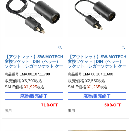
【アウトレット】SW-MOTECH
【アウトレット】SW-MOTECH
変換ソケット | DIN（ヘラー）
変換ソケット | DIN（ヘラー）
ソケット→シガーソケット ケー
ソケット→シガーソケット ケー
ブル長100cm | EMA.00.107.11
ブル長20cm | EMA.00.107.116
商品番号
EMA.00.107.11700

商品番号
EMA.00.107.11600

700
00
sw_EMA_00_107_11700
sw_EMA_00_107_11600
販売価格
¥
6,700
販売価格
¥
2,530
税込
税込
SALE価格
¥
1,925
SALE価格
¥
1,265
税込
税込
廃番/販売終了
廃番/販売終了
71％OFF
50％OFF
汎用
汎用