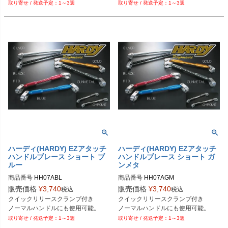
1～3週
1～3週
ハーディ(HARDY) EZアタッチ
ハーディ(HARDY) EZアタッチ
ハンドルブレース ショート ブ
ハンドルブレース ショート ガ
ルー
ンメタ
商品番号
HH07ABL

商品番号
HH07AGM

販売価格
¥
3,740
販売価格
¥
3,740
税込
税込
Plot型番：P017-7386
Plot型番：P017-7388
クイックリリースクランプ付き

クイックリリースクランプ付き

ノーマルハンドルにも使用可能。
ノーマルハンドルにも使用可能。
1～3週
1～3週