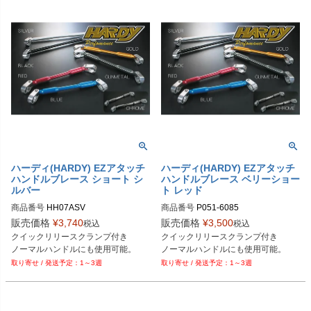
ハーディ(HARDY) EZアタッチ
ハーディ(HARDY) EZアタッチ
ハンドルブレース ショート シ
ハンドルブレース ベリーショー
ルバー
ト レッド
商品番号
HH07ASV

商品番号
P051-6085
販売価格
¥
3,740
販売価格
¥
3,500
税込
税込
Plot型番：P017-7391
クイックリリースクランプ付き

クイックリリースクランプ付き

ノーマルハンドルにも使用可能。
ノーマルハンドルにも使用可能。
1～3週
1～3週