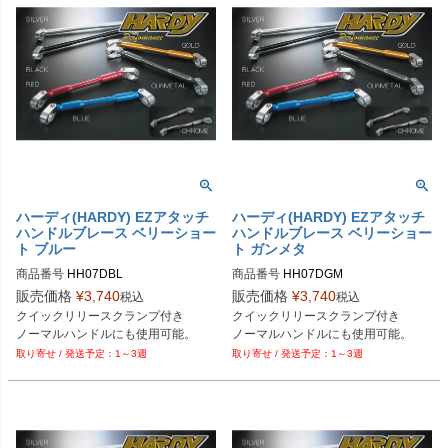
ハーディ(HARDY) EZアタッチ
ハーディ(HARDY) EZアタッチ
ハンドルブレース ベリーショー
ハンドルブレース ベリーショー
ト ブルー
ト ガンメタ
商品番号
HH07DBL

商品番号
HH07DGM

販売価格
¥
3,740
販売価格
¥
3,740
税込
税込
Plot型番：P051-6083
Plot型番：P053-0744
クイックリリースクランプ付き

クイックリリースクランプ付き

ノーマルハンドルにも使用可能。
ノーマルハンドルにも使用可能。
1～3週
1～3週