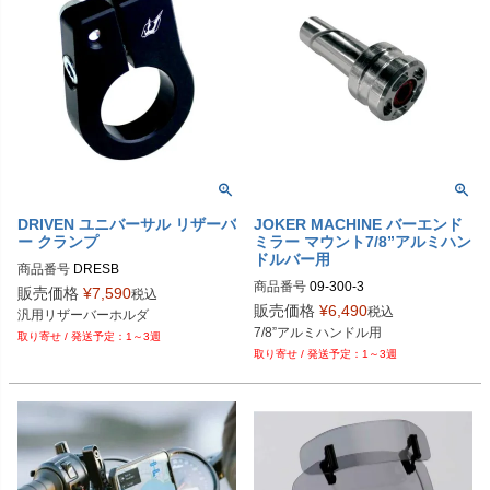
DRIVEN ユニバーサル リザーバ
JOKER MACHINE バーエンド
ー クランプ
ミラー マウント7/8”アルミハン
ドルバー用
商品番号
DRESB

商品番号
09-300-3

販売価格
¥
7,590
税込
Drag型番：1731-0279
販売価格
¥
6,490
税込
汎用リザーバーホルダ
Drag型番：0641-0100
7/8”アルミハンドル用
1～3週
1～3週