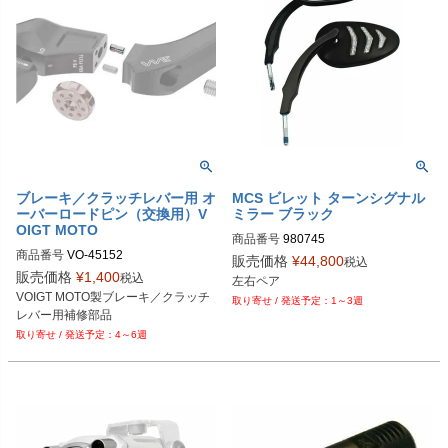
ブレーキ／クラッチレバー用 オ
MCS ビレット ターンシグナル
ーバーロードピン（交換用）V
ミラー ブラック
OIGT MOTO
商品番号
980745

商品番号
VO-45152
https://www.motorcyclestorehouse.co
販売価格
¥
44,800
税込
m/product/980745
販売価格
¥
1,400
税込
左右ペア
VOIGT MOTO製ブレーキ／クラッチ
1～3週
レバー用補修部品
4～6週