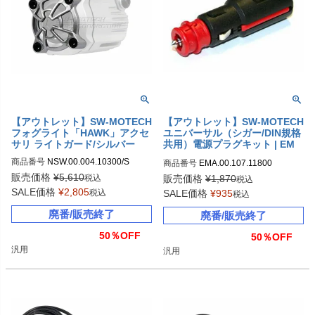
【アウトレット】SW-MOTECH
【アウトレット】SW-MOTECH
フォグライト「HAWK」アクセ
ユニバーサル（シガー/DIN規格
サリ ライトガード/シルバー
共用）電源プラグキット | EM
A.00.107.11800
商品番号
NSW.00.004.10300/S

商品番号
EMA.00.107.11800

sw_NSW_00_004_10300S
sw_EMA_00_107_11800
販売価格
¥
5,610
税込
販売価格
¥
1,870
税込
SALE価格
¥
2,805
税込
SALE価格
¥
935
税込
廃番/販売終了
廃番/販売終了
50％OFF
50％OFF
汎用
汎用