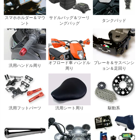
スマホホルダー＆マウ
サドルバッグ＆ツーリ
タンクパッド
ント
ングバッグ
オフロード車 ハンドル
ブレーキ＆サスペンシ
汎用ハンドル周り
周り
ョン＆足回り
汎用フットパーツ
汎用シート周り
駆動系