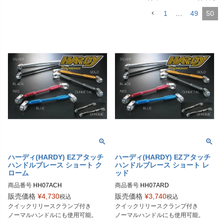
1
…
49
50
ハーディ(HARDY) EZアタッチ
ハーディ(HARDY) EZアタッチ
ハンドルブレース ショート ク
ハンドルブレース ショート レ
ローム
ッド
商品番号
HH07ACH

商品番号
HH07ARD

販売価格
¥
4,730
販売価格
¥
3,740
税込
税込
Plot型番：P028-2736
Plot型番：P017-7390
クイックリリースクランプ付き

クイックリリースクランプ付き

ノーマルハンドルにも使用可能。
ノーマルハンドルにも使用可能。