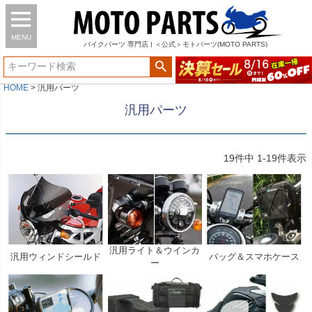
MENU
バイク
パーツ
専門店 | ＜公式＞モトパーツ(MOTO PARTS)
HOME
汎用パーツ
汎用パーツ
19
件中
1
-
19
件表示
汎用ライト＆ウインカ
汎用ウィンドシールド
バッグ＆スマホケース
ー