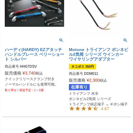
ハーディ(HARDY) EZアタッチ
Motone トライアンフ ボンネビ
ハンドルブレース ベリーショー
ル2気筒 シリーズ ウインカー
ト シルバー
ワイヤリングアダプター
商品番号
HH07DSV

ネコポス 350円
販売価格
¥
3,740
税込
商品番号
DDM011
Plot型番：P051-6089
クイックリリースクランプ付き

販売価格
¥
2,300
税込
ノーマルハンドルにも使用可能。
在庫有り
1～3週
トライアンフ 水冷

ボンネビル2気筒 シリーズ

トライアンフ純正端子 → ギボシ端子
4.67