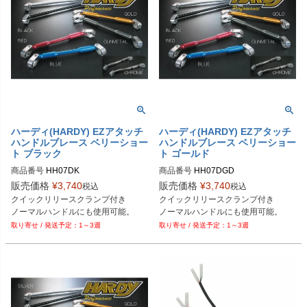
ハーディ(HARDY) EZアタッチ
ハーディ(HARDY) EZアタッチ
ハンドルブレース ベリーショー
ハンドルブレース ベリーショー
ト ブラック
ト ゴールド
商品番号
HH07DK

商品番号
HH07DGD

販売価格
¥
3,740
販売価格
¥
3,740
税込
税込
Plot型番：P051-6080
Plot型番：P051-6084
クイックリリースクランプ付き

クイックリリースクランプ付き

ノーマルハンドルにも使用可能。
ノーマルハンドルにも使用可能。
1～3週
1～3週