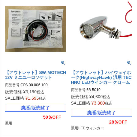
【アウトレット】SW-MOTECH
【アウトレット】ハイウェイホ
12V ミニユーロソケット
ーク(HighwayHawk) 汎用 TEC
HNO LEDウインカー クローム
商品番号
CPA.00.006.100

商品番号
68-5010
sw_CPA_00_006_100
販売価格
¥
3,190
税込
販売価格
¥
4,600
税込
SALE価格
¥
1,595
税込
SALE価格
¥
3,300
税込
廃番/販売終了
廃番/販売終了
50％OFF
28％OFF
汎用
汎用LEDウィンカー