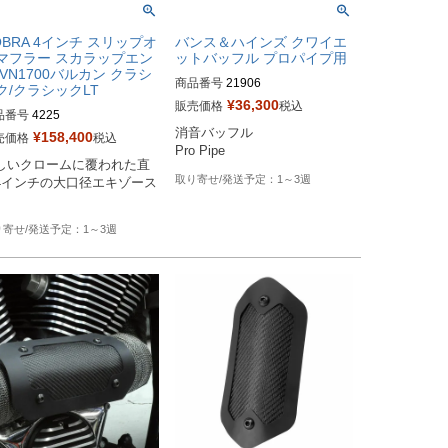
OBRA 4インチ スリップオ
バンス＆ハインズ クワイエ
マフラー スカラップエン
ットバッフル プロパイプ用
 VN1700バルカン クラシ
商品番号
21906

ク/クラシックLT
¥
36,300
販売価格
税込
品番号
4225

Biker's型番：VH7104

消音バッフル

¥
158,400
Drag型番：1861-1110
売価格
税込
er's型番：082479  

Pro Pipe
しいクロームに覆われた直
ag型番：1811-2230
1～3週
4インチの大口径エキゾース
1～3週