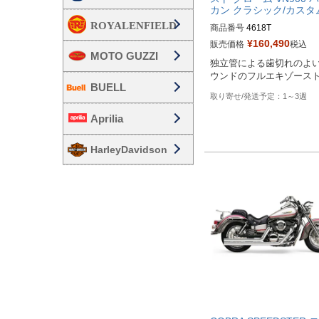
カン クラシック/カスタ
商品番号
4618T

¥
160,490
販売価格
税込
メーカー型番：4618T

MOTO GUZZI
独立管による歯切れのよ
Biker's型番：080432

ウンドのフルエキゾース
Drag型番：1810-2335
BUELL
1～3週
Aprilia
HarleyDavidson