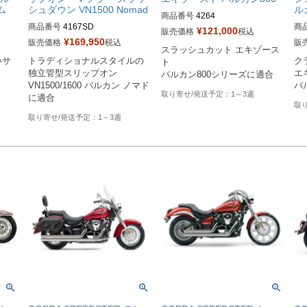
ム
シュダウン VN1500 Nomad
ル
商品番号
4264

商品番号
4167SD

商
旧型番：084186

¥
121,000
販売価格
税込
旧型番：080752

旧型
¥
169,950
販売価格
税込
販
スラッシュカット エキゾース
メーカー型番：4264
いサ
トラディショナルスタイルの
ク
ト

メーカー型番：4167SD
メ
ト
独立管型スリップオン

エ
バルカン800シリーズに適合
VN1500/1600 バルカン ノマド
バ
1～3週
に適合
1～3週