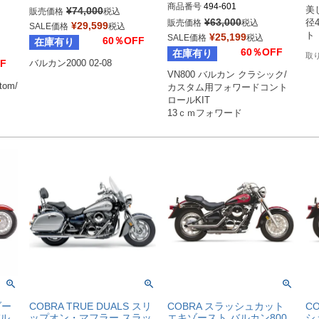
Bi
商品番号
494-601
¥
74,000
美
販売価格
税込
Dr
Drag型番：1010-0516
¥
63,000
販売価格
税込
径
¥
29,599
SALE価格
税込
ト
¥
25,199
SALE価格
税込
60％OFF
在庫有り
60％OFF
在庫有り
F
VN800 バルカン クラシック/
tom/
カスタム用フォワードコント
ロールKIT

13ｃｍフォワード
ゾー
COBRA TRUE DUALS スリ
COBRA スラッシュカット
C
バル
ップオン・マフラー スラッ
エキゾースト バルカン800
シ