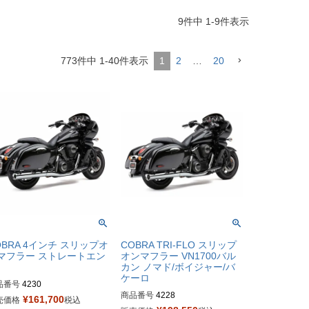
9
件中
1
-
9
件表示
773
件中
1
-
40
件表示
1
2
…
20
OBRA 4インチ スリップオ
COBRA TRI-FLO スリップ
マフラー ストレートエン
オンマフラー VN1700バル
カン ノマド/ボイジャー/バ
ケーロ
品番号
4230

商品番号
4228

¥
161,700
売価格
税込