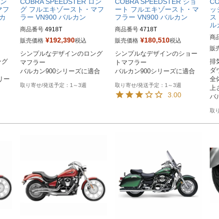
ロン
COBRA SPEEDSTER ロン
COBRA SPEEDSTER ショ
CO
マフ
グ フルエキゾースト・マフ
ート フルエキゾースト・マ
ッ
ルカ
ラー VN900 バルカン
フラー VN900 バルカン
ス
ル
商品番号
4918T

商品番号
4718T

商
旧型番：080435

旧型番：080434

¥
192,390
¥
180,510
販売価格
税込
販売価格
税込
旧型
販
シンプルなデザインのロング
シンプルなデザインのショー
メーカー型番：4918T
メーカー型番：4718T
ング
排
マフラー

トマフラー

メ
ダ
バルカン900シリーズに適合
バルカン900シリーズに適合
シリー
全
1～3週
1～3週
上
3.00
バ