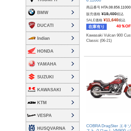
6.11000
商品番号
HTA.08.856.11000

BMW
sw_HTA_08_856_11000
¥
19,400
販売価格
税込
¥
11,640
SALE価格
税込
DUCATI
40％OF
在庫有り
Kawasaki Vulcan 900 Cus
Indian
Classic (06-21)
HONDA
YAMAHA
SUZUKI
KAWASAKI
KTM
VESPA
COBRA DragSter エキ
HUSQVARNA
スト クローム VN900 