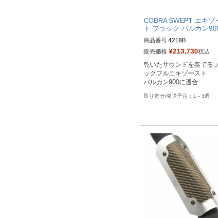
COBRA SWEPT エキ
ト ブラック バルカン900
商品番号
4218B

旧型番：082478

¥
213,730
販売価格
税込
乾いたサウンドを奏でる
メーカー型番：4218B
ックフルエキゾースト

バルカン900に適合
1～3週