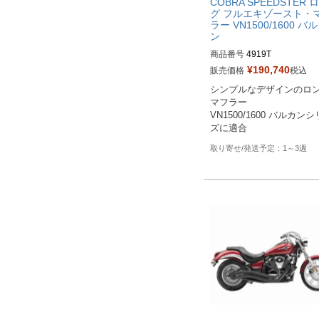
COBRA SPEEDSTER 
グ フルエキゾースト・
ラー VN1500/1600 バ
ン
商品番号
4919T

旧型番：080436

¥
190,740
販売価格
税込
シンプルなデザインのロ
メーカー型番：4919T
マフラー

VN1500/1600 バルカン
ズに適合
1～3週