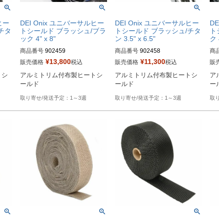
ヒー
DEI Onix ユニバーサルヒー
DEI Onix ユニバーサルヒー
D
チタ
トシールド ブラッシュ/ブラ
トシールド ブラッシュ/チタ
ト
ック 4" x 8"
ン 3.5" x 6.5"
ク 
商品番号
902459

商品番号
902458

商
¥
13,800
¥
11,300
販売価格
税込
販売価格
税込
販
HD型番：790-01205
HD型番：790-01204
HD
トシ
アルミトリム付布製ヒートシ
アルミトリム付布製ヒートシ
ア
ールド
ールド
ー
1～3週
1～3週