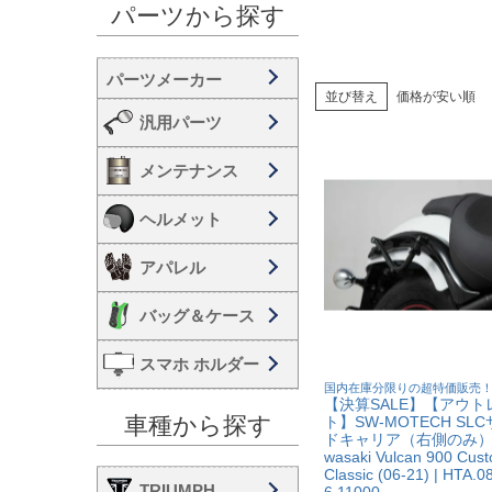
パーツから探す
並び替え
価格が安い順
汎用パーツ
メンテナンス
ヘルメット
アパレル
バッグ＆ケース
スマホ ホルダー
国内在庫分限りの超特価販売
【決算SALE】【アウト
車種から探す
ト】SW-MOTECH SL
ドキャリア（右側のみ） 
wasaki Vulcan 900 Cus
Classic (06-21) | HTA.0
TRIUMPH