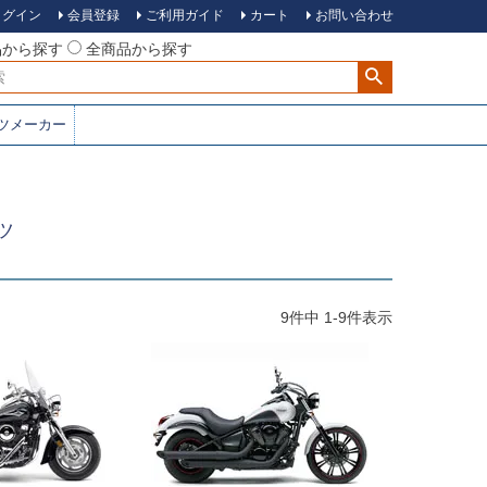
ログイン
会員登録
ご利用ガイド
カート
お問い合わせ
品から探す
全商品から探す
ツメーカー
ツ
9
件中
1
-
9
件表示