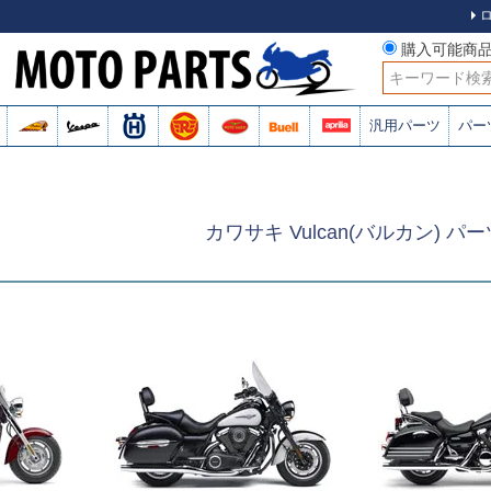
購入可能商
検索
汎用パーツ
パー
カワサキ Vulcan(バルカン) パー