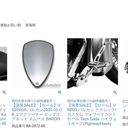
価格が高い順
新着順
！
国内在庫分限りの超特価販売！
国内在庫分限りの超特価販売！
C
レッ
【決算SALE】【セール】V
【決算SALE】【セール】V
ン
Cサイ
N2000A バルカン2000 02-0
N800 バルカン クラシック/
ド
Ka
8 エアクリーナー ビッグエ
カスタム フォワードコント
商
tom/
アキット スムース BARON
ロール Tech Glide ハイウェ
8.85
イホーク(HighwayHawk)
販
商品番号
BA-2072-00
