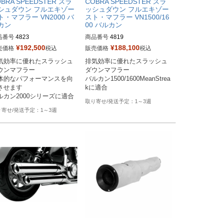
BRA SPEEDSTER スラ
COBRA SPEEDSTER スラ
シュダウン フルエキゾー
ッシュダウン フルエキゾー
ト・マフラー VN2000 バ
スト・マフラー VN1500/16
カン
00 バルカン
品番号
4823

商品番号
4819

番：080730

旧型番：080727

¥
192,500
¥
188,100
売価格
税込
販売価格
税込
気効率に優れたスラッシュ
排気効率に優れたスラッシュ
ーカー型番：4823
メーカー型番：4819
ウンマフラー

ダウンマフラー

体的なパフォーマンスを向
バルカン1500/1600MeanStrea
させます

kに適合
ルカン2000シリーズに適合
1～3週
1～3週