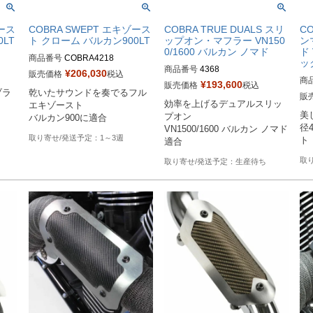
ゾース
COBRA SWEPT エキゾース
COBRA TRUE DUALS スリ
C
LT
ト クローム バルカン900LT
ップオン・マフラー VN150
ン
0/1600 バルカン ノマド
ド
商品番号
COBRA4218

ッ
商品番号
4368

旧型番：080693

¥
206,030
販売価格
税込
商
旧型番：080287

¥
193,600
販売価格
税込
ブラ
乾いたサウンドを奏でるフル
メーカー型番：4218
販
効率を上げるデュアルスリッ
エキゾースト

Bik
メーカー型番：4368
美
プオン

バルカン900に適合
Dr
径
VN1500/1600 バルカン ノマド
1～3週
ト
適合
生産待ち