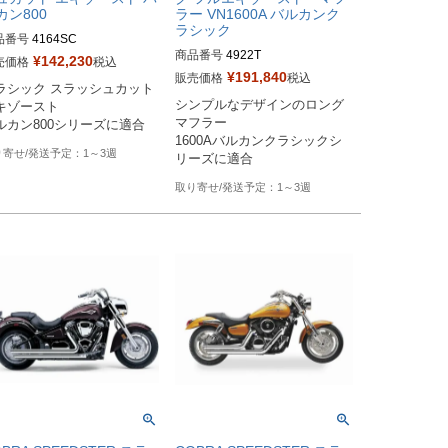
カン800
ラー VN1600A バルカンク
ラシック
品番号
4164SC

商品番号
4922T

番：081713

¥
142,230
売価格
税込
旧型番：080437

¥
191,840
販売価格
税込
ラシック スラッシュカット 
ーカー型番：4164SC
シンプルなデザインのロング
キゾースト

メーカー型番：4922T
マフラー

ルカン800シリーズに適合
1600Aバルカンクラシックシ
1～3週
リーズに適合
1～3週