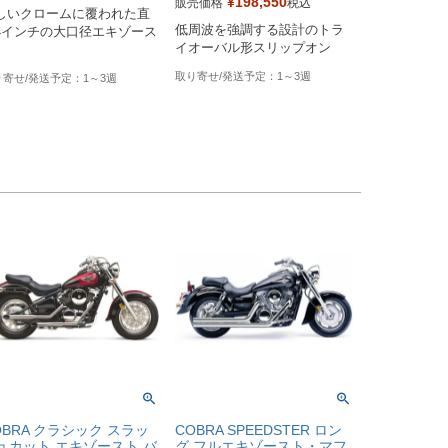
ker's型番：087779

¥
198,550
販売価格
税込
しいクロームに覆われた直
Biker's型番：087778

ag型番：1811-3058
低周波を強調する設計のトラ
4インチの大口径エキゾース
Drag型番：1811-3057
イオーバル形スリップオン
1～3週
1～3週
OBRA クラシック スラッ
COBRA SPEEDSTER ロン
ュカット エキゾースト バ
グ フルエキゾースト・マフ