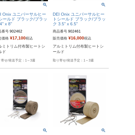
EI Onix ユニバーサルヒー
DEI Onix ユニバーサルヒー
シールド ブラック/ブラッ
トシールド ブラック/ブラッ
4" x 8"
ク 3.5" x 6.5"
品番号
902462

商品番号
902461

¥
17,100
¥
16,000
売価格
税込
販売価格
税込
型番：790-01202
HD型番：790-01201
ルミトリム付布製ヒートシ
アルミトリム付布製ヒートシ
ルド
ールド
1～3週
1～3週