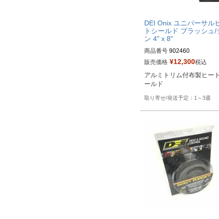
DEI Onix ユニバーサル
トシールド ブラッシュ/
ン 4" x 8"
商品番号
902460

¥
12,300
販売価格
税込
HD型番：790-01206
アルミトリム付布製ヒー
ールド
1～3週